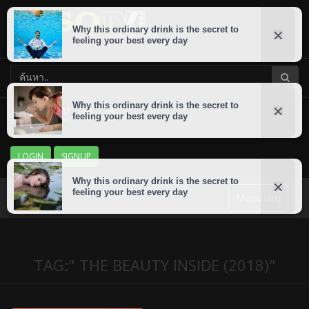
LOGIN
SIGNUP
Menu เมนู
TAG:" THE BEAUTY INSIDE (2018)"