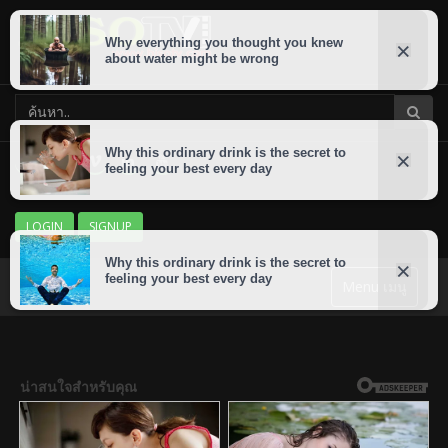
LOGIN
SIGNUP
Menu เมนู