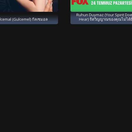
Ruhun Duymaz (Your Spirit Doe
lcemal (Gulcemel) กัลเซมอล
Hear) จิตวิญญาณของคุณไม่ได้ย