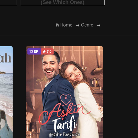
Genre
Home
13 EP
7.0