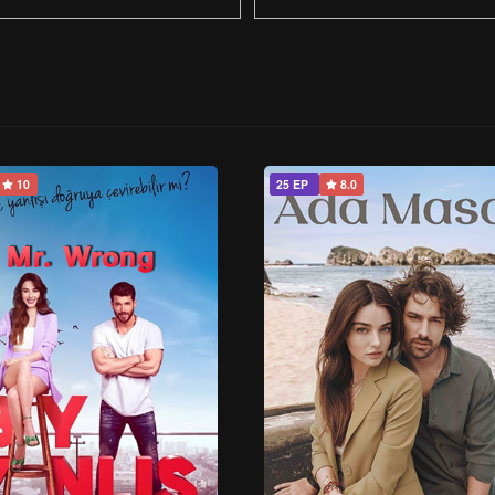
10
25 EP
8.0