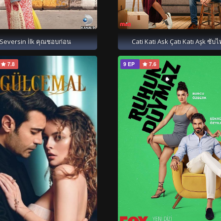
Seversin İlk คุณชอบก่อน
Cati Kati Ask Çatı Katı Aşk ซับ
7.8
9 EP
7.6