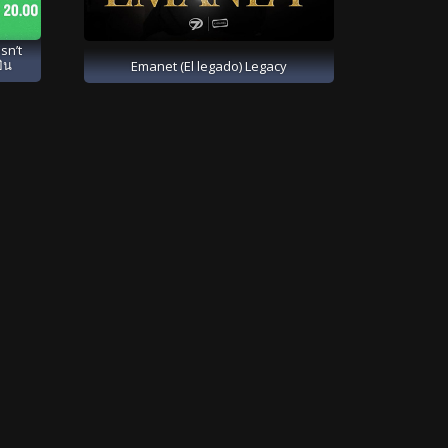
sn’t
ิน
Emanet (El legado) Legacy