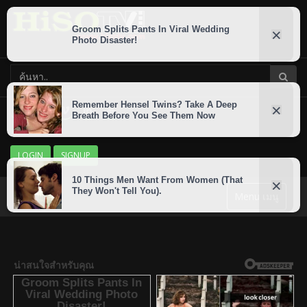
LOGIN
SIGNUP
Menu เมนู