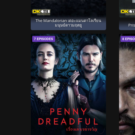
The Mandalorian เดอะแมนดาโลเรียน
มนุษย์ดาวมฤตยู
Pri
7 EPISODES
8 EPIS