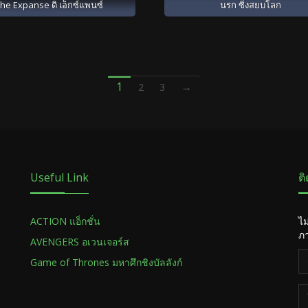
he Expanse ดิ เอ็กซ์แพนซ์
นรก ซิ่งสยบโลก
1
→
2
3
Useful Link
ต
ACTION แอ็กชั่น
ไม
ภา
AVENGERS อเวนเจอร์ส
Game of Thrones มหาศึกชิงบัลลังก์