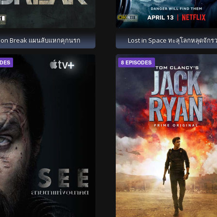
son Break แผนลับแหกคุกนรก
Lost in Space ทะลุโลกหลุดจักร
ODES
8 EPISODES