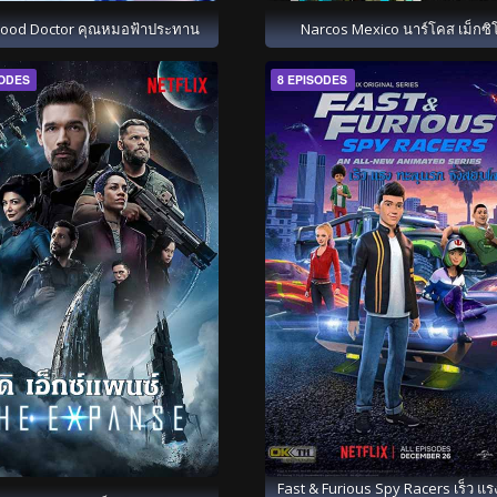
ood Doctor คุณหมอฟ้าประทาน
Narcos Mexico นาร์โคส เม็กซิ
SODES
8 EPISODES
Fast & Furious Spy Racers เร็ว แร