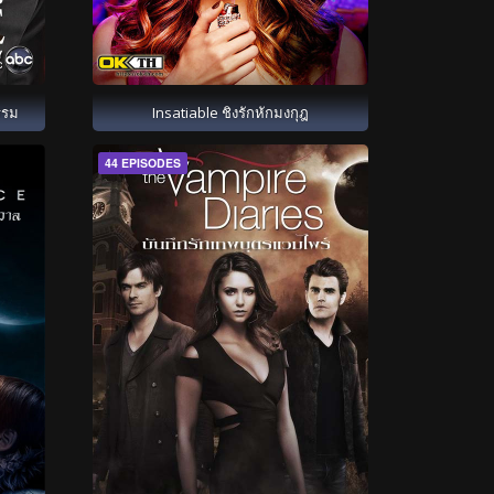
รรม
Insatiable ชิงรักหักมงกุฎ
44 EPISODES