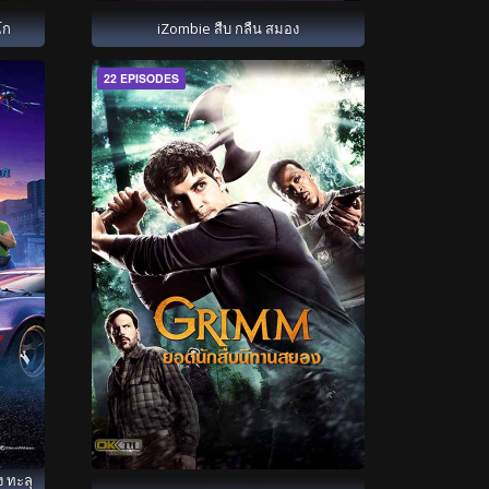
โก
iZombie สืบ กลืน สมอง
22 EPISODES
ง ทะลุ