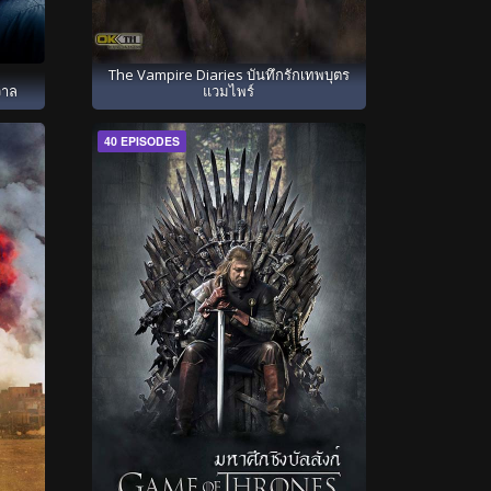
The Vampire Diaries บันทึกรักเทพบุตร
วาล
แวมไพร์
40 EPISODES