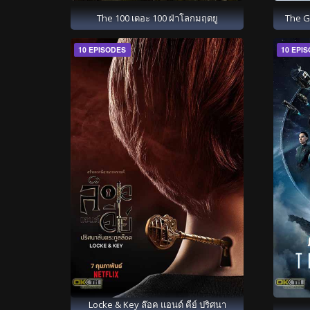
The 100 เดอะ 100 ฝ่าโลกมฤตยู
The G
10 EPISODES
10 EPI
Locke & Key ล๊อค แอนด์ คีย์ ปริศนา