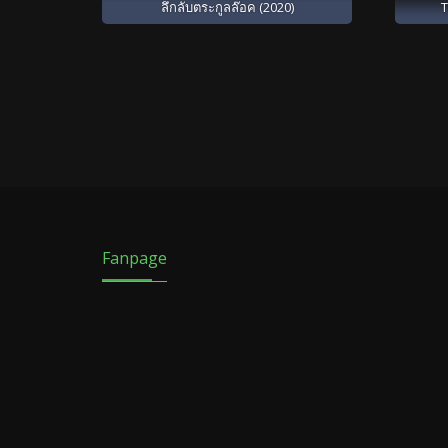
ลึกลับตระกูลล๊อค (2020)
T
Fanpage