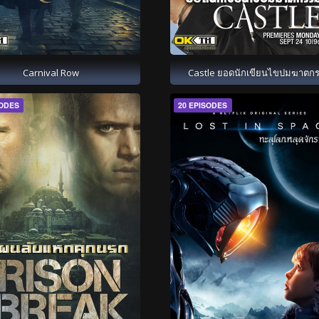
Carnival Row
Castle ยอดนักเขียนไขปมฆาตก
SODES
20 EPISODES