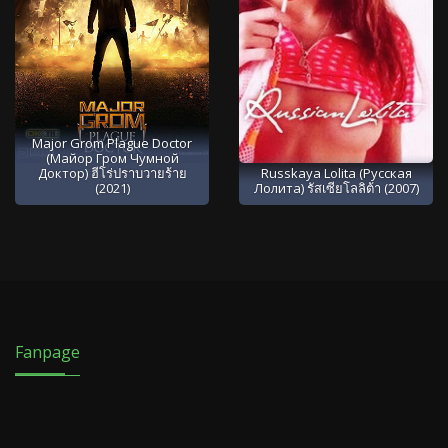
Major Grom Plague Doctor
(Майор Гром Чумной
Доктор) ฮีโร่ปราบวายร้าย
Russkaya Lolita (Русская
(2021)
Лолита) รัสเซียโลลิต้า (2007)
Fanpage