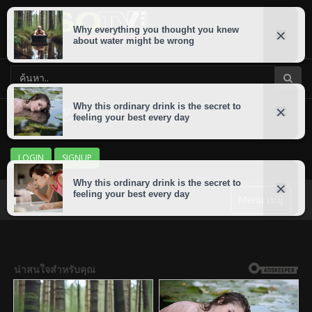
LOGIN
SIGNUP
Menu เมนู