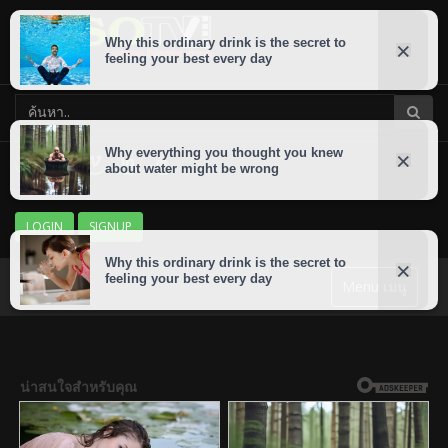
LOGIN
SIGNUP
Menu เมนู