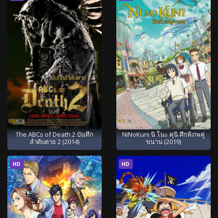
The ABCs of Death 2 บันทึก
NiNoKuni นิ โนะ คุนิ ศึกพิภพคู่
ลำดับตาย 2 (2014)
ขนาน (2019)
HD
HD