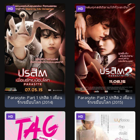
HD
HD
Parasyte- Part 1 ปรสิต 1 เพื่อน
Parasyte- Part 2 ปรสิต 2 เพื่อน
รักเขมือบโลก (2014)
รักเขมือบโลก (2015)
HD
HD