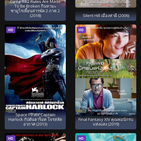
Gintama 2 Rules Are Made
To Be Broken กินทามะ
ซามูไรเพี้ยนสารพัด 2 ภาค 2
(2018)
Silent Hill เมืองห่าผี (2006)
HD
HD
Space Pirate Captain
Harlock กัปตันฮาร็อค โจรสลัด
Final Fantasy XIV คุณพ่อนักรบ
อวกาศ (2013)
แห่งแสง (2019)
HD
HD