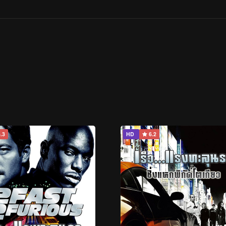
.3
HD
6.2