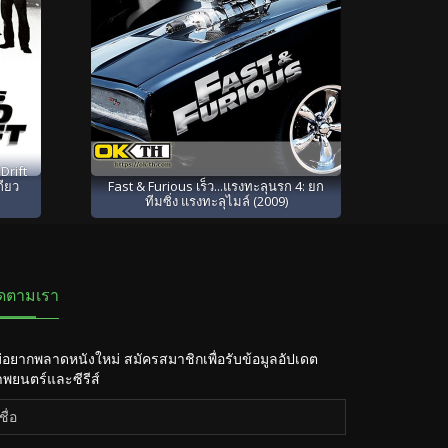
Drift
กียว
Fast & Furious เร็ว...แรงทะลุนรก 4: ยก
ทีมซิ่ง แรงทะลุไมล์ (2009)
ิดตามเรา
่อยากพลาดหนังใหม่ สมัครสมาชิกเพื่อรับข้อมูลอัปเดต
พยนตร์และซีรีส์