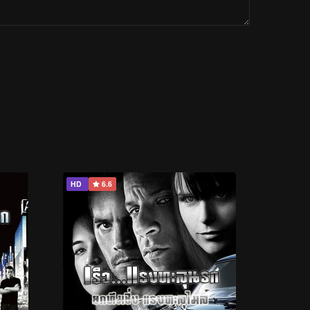
HD
6.6