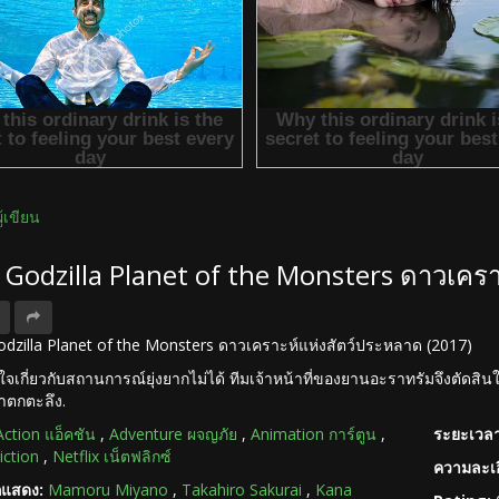
ผู้เขียน
ง Godzilla Planet of the Monsters ดาวเคร
 Godzilla Planet of the Monsters ดาวเคราะห์แห่งสัตว์ประหลาด (2017)
ินใจเกี่ยวกับสถานการณ์ยุ่งยากไม่ได้ ทีมเจ้าหน้าที่ของยานอะราทรัมจึงตัดสิน
น่าตกตะลึง.
Action แอ็คชัน
,
Adventure ผจญภัย
,
Animation การ์ตูน
,
ระยะเวลา
iction
,
Netflix เน็ตฟลิกซ์
ความละเอ
กแสดง:
Mamoru Miyano
,
Takahiro Sakurai
,
Kana