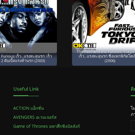
The Fast and the Furious: Tokyo 
 Furious เร็ว...แรงทะลุนรก: เร็ว
เร็ว...แรงทะลุนรก ซิ่งแหกพิกัดโตเ
 2 ดับเบิ้ลแรงท้านรก (2003)
(2006)
Useful Link
ต
ACTION แอ็กชั่น
ไม
ภา
AVENGERS อเวนเจอร์ส
Game of Thrones มหาศึกชิงบัลลังก์