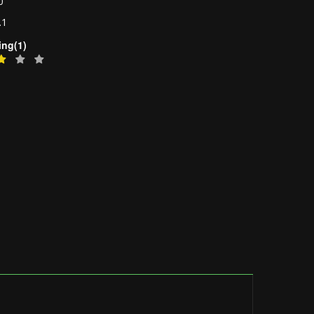
0
.1
ing(1)