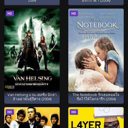
2004
นรก ภาค 1 (2004)
HD
HD
Van Helsing แวน เฮลซิง นักล่า
The Notebook รักเธอหมดใจ
ล้างเผ่าพันธุ์ปีศาจ (2004)
ขีดไว้ให้โลกจารึก (2004)
HD
HD