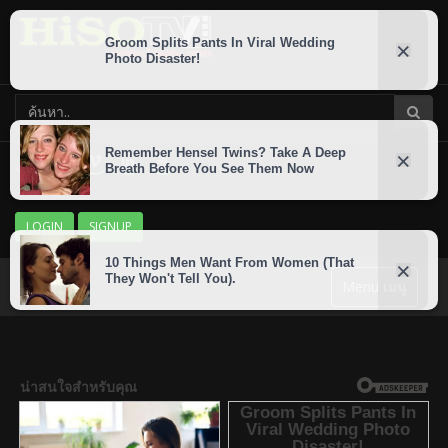
LOGIN
SIGNUP
Menu เมนู