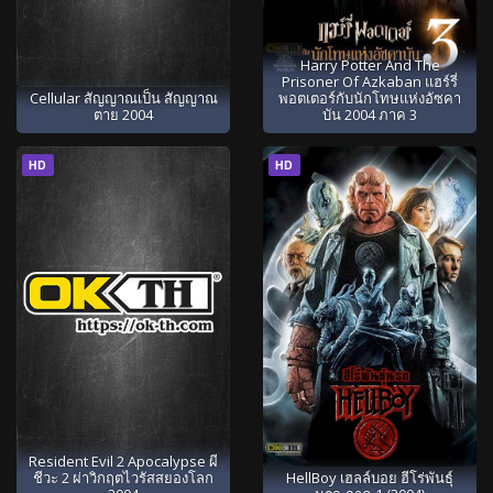
Harry Potter And The
Prisoner Of Azkaban แฮร์รี่
Cellular สัญญาณเป็น สัญญาณ
พอตเตอร์กับนักโทษแห่งอัซคา
ตาย 2004
บัน 2004 ภาค 3
HD
HD
Resident Evil 2 Apocalypse ผี
ชีวะ 2 ผ่าวิกฤตไวรัสสยองโลก
HellBoy เฮลล์บอย ฮีโร่พันธุ์