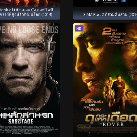
ook of Life เดอะ บุ๊ค ออฟ ไลฟ์
จรรย์พิสูจน์รักถึงยมโลก (2014)
3 AM Part 2 ตีสามคืนสาม (201
HD