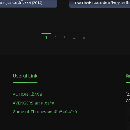
ผจญแดนมหัศจรรย์ (2014)
The Flash เดอะแฟลช วีรบุรุษเหนื
1
»
2
3
→
Useful Link
ต
ACTION แอ็กชั่น
ไม
ภา
AVENGERS อเวนเจอร์ส
Game of Thrones มหาศึกชิงบัลลังก์