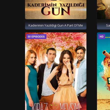
Kaderimin Yazildigi Gun A Part Of Me
Sa
50 EPISODES
HD