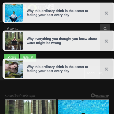
LOGIN
SIGNUP
Menu เมนู