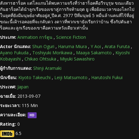
สังหารฮาร็อค แต่โลแกนได้พบความจริงที่ว่าฮาร็อคคือวีรบุรุษ ขณะเดียว
กันฮาร็อคได้นำลูกเรือของเขาสู่ภารกิจท้ามฤต ยู เพื่อย้อนเวลาของโลกไป
ในยุคที่ยังมีมนุษย์อาศัยอยู่ส ู่ปีค.ศ. 2977 ปีที่มนุษย์ 5 หมื่นล้านคนที่ไร้ที่อยู่
ขณะนี้เฝ้ารอคอยที่จะกลับดว งดาวที่พวกเขายังเรียกว่าบ้าน ซึ่งกัปตันฮา
ร็อคและลูกเรือของเขาคือความหวังเดียวเท่านั้น
ประเภท:
Animation การ์ตูน
,
Science Fiction
Actor นักแสดง:
Shun Oguri
,
Haruma Miura
,
Y Aoi
,
Arata Furuta
,
Ayano Fukuda
,
Toshiyuki Morikawa
,
Maaya Sakamoto
,
Kiyoshi
Kobayashi
,
Chikao Ohtsuka
,
Miyuki Sawashiro
ผู้กำกับการแสดง:
Shinji Aramaki
นักเขียน:
Kiyoto Takeuchi
,
Leiji Matsumoto
,
Harutoshi Fukui
ประเทศ:
Japan
ฉายเมื่อ:
2013-09-07
ระยะเวลา:
115 Min
ความละเอียด:
HD
Rating:
0
6.5