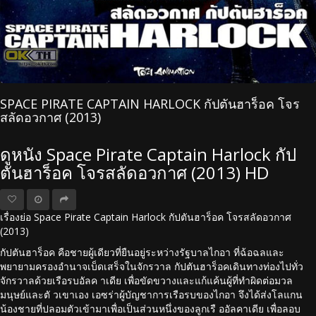
SPACE PIRATE CAPTAIN HARLOCK กัปตันฮาร็อค โจร
สลัดอวกาศ (2013)
ดูหนัง Space Pirate Captain Harlock กัป
ตันฮาร็อค โจรสลัดอวกาศ (2013) HD
เรื่องย่อ Space Pirate Captain Harlock กัปตันฮาร็อค โจรสลัดอวกาศ
(2013)
กัปตันฮาร็อค คือชายผู้เดียวที่ยืนอยู่ระหว่างรัฐบาลไกอา ที่ฉ้อฉลและ
พยายามครองอำนาจเบ็ดเสร็จในจักรวาล กัปตันฮาร็อคเดินทางท่องไปทั่ว
จักรวาลด้วยเรือรบอัลค าเดีย เพื่อขัดขวางและแก้แค้นผู้ที่ทำผิดต่อมวล
มนุษย์และตั วเขาเอง เอซร่าผู้บัญชาการเรือรบของไกอา จึงได้ส่งโลแกน
น้องชายที่ปลอมตัวเข้ามาเพื่อเป็นส่วนหนึ่งของลูกเรื ออัลคาเดีย เพื่อลอบ