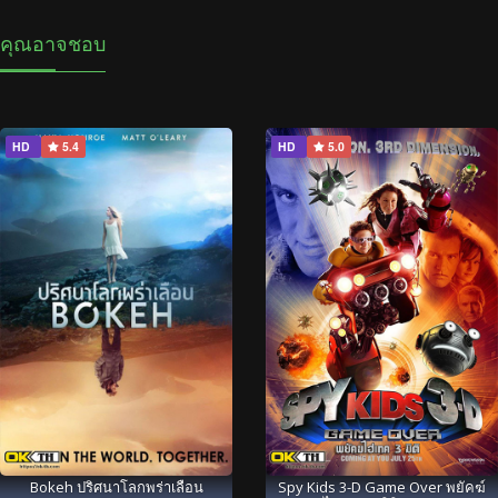
คุณอาจชอบ
HD
5.4
HD
5.0
Bokeh ปริศนาโลกพร่าเลือน
Spy Kids 3-D Game Over พยัคฆ์