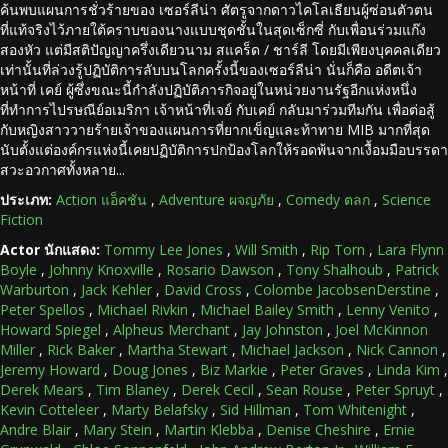
ค้นพบแผนการชั่วร้ายของ เซอร์ลีน่า ศัตรูจากดาวไคโลเธียนผู้ซ่อนตัวตน
ที่แท้จริงไว้ภายใต้คราบของนางแบบชุดชั้นในสุดเซ็กซี่ กับเพื่อนร่วมแก๊ง
สองหัว แต่มีสติปัญญาครึ่งเดียวนาม สแคร็ด / ชาร์ลี โดยมีเพียงบุคคลเดียว
เท่านั้นที่ล่วงรู้ปฏิบัติการลับบนโลกครั้งนี้ของเซอร์ลีน่า นั่นก็คือ อดีตเจ้า
หน้าที่ เคย์ ผู้ซึ่งขณะนี้กำลังปฏิบัติภารกิจอยู่ในหน่วยงานรัฐอีกแห่งหนึ่ง
ที่ทำการไปรษณีย์อเมริกา เจ้าหน้าที่เจย์ กับเคย์ กลับมาร่วมทีมกัน เพื่อต่อสู้
กับหญิงสาววายร้ายเจ้าของแผนการที่ยากเข็ญและท้าทาย MIB มากที่สุด
นับตั้งแต่องค์กรแห่งนี้เคยปฏิบัติการปกป้องโลกให้รอดพ้นจากเงื้อมมือบรรดา
สวะอวกาศทั้งหลาย...
ประเภท:
Action แอ็คชัน
,
Adventure ผจญภัย
,
Comedy ตลก
,
Science
Fiction
Actor นักแสดง:
Tommy Lee Jones
,
Will Smith
,
Rip Torn
,
Lara Flynn
Boyle
,
Johnny Knoxville
,
Rosario Dawson
,
Tony Shalhoub
,
Patrick
Warburton
,
Jack Kehler
,
David Cross
,
Colombe JacobsenDerstine
,
Peter Spellos
,
Michael Rivkin
,
Michael Bailey Smith
,
Lenny Venito
,
Howard Spiegel
,
Alpheus Merchant
,
Jay Johnston
,
Joel McKinnon
Miller
,
Rick Baker
,
Martha Stewart
,
Michael Jackson
,
Nick Cannon
,
Jeremy Howard
,
Doug Jones
,
Biz Markie
,
Peter Graves
,
Linda Kim
,
Derek Mears
,
Tim Blaney
,
Derek Cecil
,
Sean Rouse
,
Peter Spruyt
,
Kevin Cotteleer
,
Marty Belafsky
,
Sid Hillman
,
Tom Whitenight
,
Andre Blair
,
Mary Stein
,
Martin Klebba
,
Denise Cheshire
,
Ernie