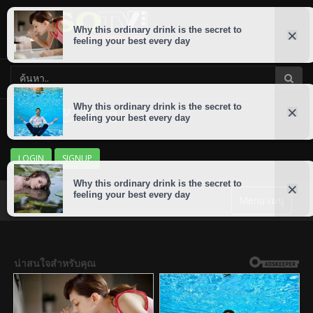
LOGIN
SIGNUP
Menu เมนู