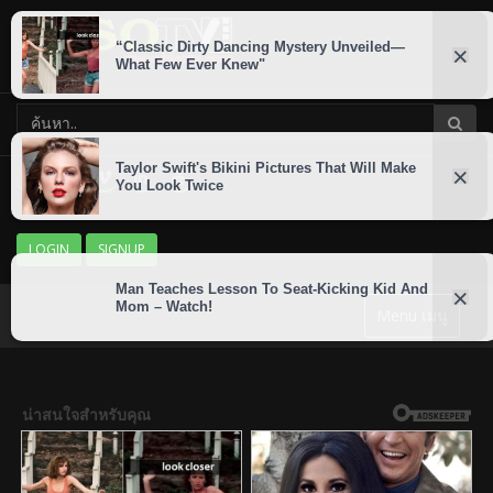
LOGIN
SIGNUP
Menu เมนู