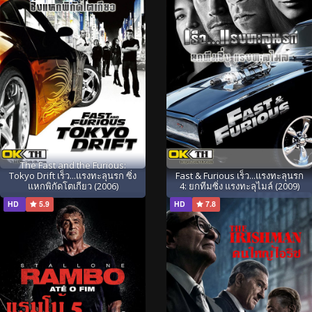
The Fast and the Furious:
Tokyo Drift เร็ว...แรงทะลุนรก ซิ่ง
Fast & Furious เร็ว...แรงทะลุนรก
แหกพิกัดโตเกียว (2006)
4: ยกทีมซิ่ง แรงทะลุไมล์ (2009)
HD
5.9
HD
7.8