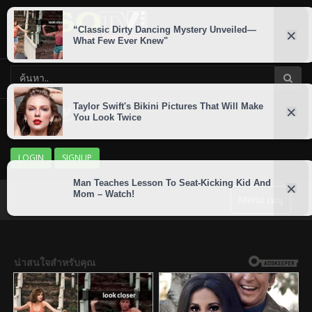
LOGIN
SIGNUP
Menu เมนู