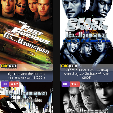
2 Fast 2 Furious เร็ว...แรงทะลุ
The Fast and the Furious
นรก: เร็วคูณ 2 ดับเบิ้ลแรงท้านรก
เร็ว...แรงทะลุนรก 1 (2001)
(2003)
HD
6.2
HD
6.6