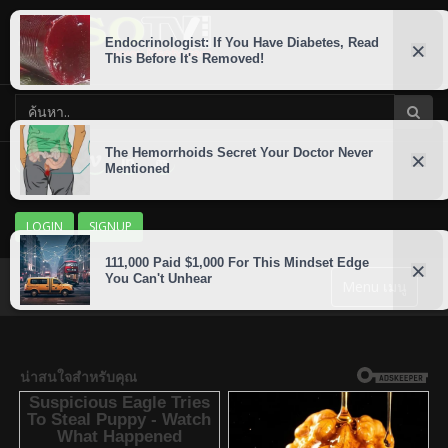
LOGIN
SIGNUP
Menu เมนู