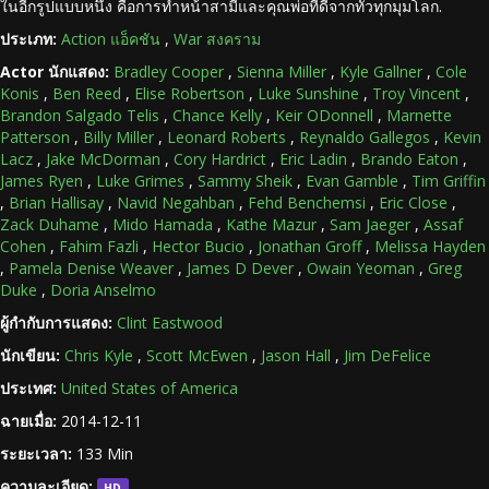
ในอีกรูปแบบหนึ่ง คือการทำหน้าสามีและคุณพ่อที่ดีจากทั่วทุกมุมโลก.
ประเภท:
Action แอ็คชัน
,
War สงคราม
Actor นักแสดง:
Bradley Cooper
,
Sienna Miller
,
Kyle Gallner
,
Cole
Konis
,
Ben Reed
,
Elise Robertson
,
Luke Sunshine
,
Troy Vincent
,
Brandon Salgado Telis
,
Chance Kelly
,
Keir ODonnell
,
Marnette
Patterson
,
Billy Miller
,
Leonard Roberts
,
Reynaldo Gallegos
,
Kevin
Lacz
,
Jake McDorman
,
Cory Hardrict
,
Eric Ladin
,
Brando Eaton
,
James Ryen
,
Luke Grimes
,
Sammy Sheik
,
Evan Gamble
,
Tim Griffin
,
Brian Hallisay
,
Navid Negahban
,
Fehd Benchemsi
,
Eric Close
,
Zack Duhame
,
Mido Hamada
,
Kathe Mazur
,
Sam Jaeger
,
Assaf
Cohen
,
Fahim Fazli
,
Hector Bucio
,
Jonathan Groff
,
Melissa Hayden
,
Pamela Denise Weaver
,
James D Dever
,
Owain Yeoman
,
Greg
Duke
,
Doria Anselmo
ผู้กำกับการแสดง:
Clint Eastwood
นักเขียน:
Chris Kyle
,
Scott McEwen
,
Jason Hall
,
Jim DeFelice
ประเทศ:
United States of America
ฉายเมื่อ:
2014-12-11
ระยะเวลา:
133 Min
ความละเอียด:
HD