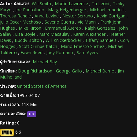
Actor นักแสดง:
Will Smith
,
Martin Lawrence
,
Ta Leoni
,
Tchky
Karyo
,
Joe Pantoliano
,
Marg Helgenberger
,
Michael Imperioli
,
Theresa Randle
,
Anna Levine
,
Nestor Serrano
,
Kevin Corrigan
,
Julio Oscar Mechoso
,
Saverio Guerra
,
Vic Manni
,
Frank John
Hughes
,
Mike Kirton
,
Emmanuel Xuereb
,
Ralph Gonzalez
,
John
Salley
,
Lisa Boyle
,
Marc Macaulay
,
Karen Alexander
,
Heather
Davis
,
Buddy Bolton
,
Will Knickerbocker
,
Tiffany Samuels
,
Cory
Hodges
,
Scott Cumberbatch
,
Mario Ernesto Snchez
,
Michael
Taliferro
,
Fawn Reed
,
Joey Romano
,
Sam Ayers
ผู้กำกับการแสดง:
Michael Bay
นักเขียน:
Doug Richardson
,
George Gallo
,
Michael Barrie
,
Jim
Mulholland
ประเทศ:
United States of America
ฉายเมื่อ:
1995-04-07
ระยะเวลา:
118 Min
ความละเอียด:
HD
Rating:
0
6.6