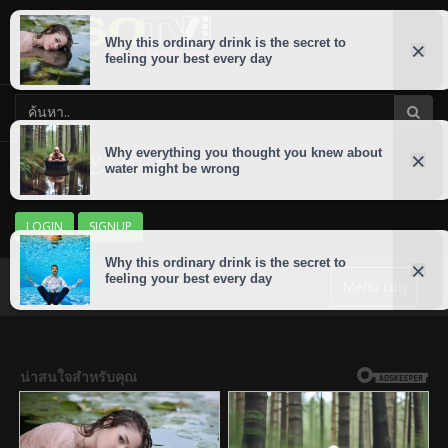
LOGIN
SIGNUP
Menu เมนู