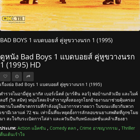
BAD BOYS 1 แบดบอยส์ คู่หูขวางนรก 1 (1995)
ดูหนัง Bad Boys 1 แบดบอยส์ คู่หูขวางนรก
1 (1995) HD
เรื่องย่อ Bad Boys 1 แบดบอยส์ คู่หูขวางนรก 1 (1995)
ตำรวจไมอามี่คู่หู มากัส เบอร์เน็ตต์ (มาร์ติน ลอว์) พ่อบ้านกลัวเมีย และไมค์
ลอรี่ (วิล สมิท) หนุ่มโสดเจ้าสำราญทั้งสองถูกโยกย้ายงานมาช่วยคุ้มครอง
พยานในคดีฆาตกรรมที่กำลังอยู่ในอาการหวาดผวา ในขณะเดียวกันพวก
เขามีเวลาแค่ 72 ชม. เท่านั้นที่จะหยุดยั้งการลักลอบขนยาเสพติดที่ถูกขโมย
มา สะใจกับระเบิดการไล่ล่า และควันปืนกับหนังแอคชั่นเคล้าเสียงฮา
ประเภท:
Action แอ็คชัน
,
Comedy ตลก
,
Crime อาชญากรรม
,
Thriller
ตื่นเต้นเร้าใจ