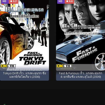
HD
6.2
HD
6.6
The Fast and the Furious:
Tokyo Drift เร็ว...แรงทะลุนรก ซิ่ง
Fast & Furious เร็ว...แรงทะลุนรก
แหกพิกัดโตเกียว (2006)
4: ยกทีมซิ่ง แรงทะลุไมล์ (2009)