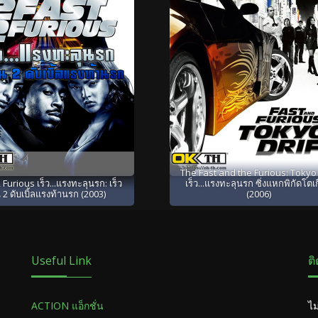
The Fast and the Furious: Tokyo 
 Furious เร็ว...แรงทะลุนรก: เร็ว
เร็ว...แรงทะลุนรก ซิ่งแหกพิกัดโตเ
 2 ดับเบิ้ลแรงท้านรก (2003)
(2006)
Useful Link
ต
ACTION แอ็กชั่น
ไม