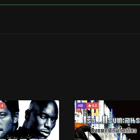
.3
HD
6.2