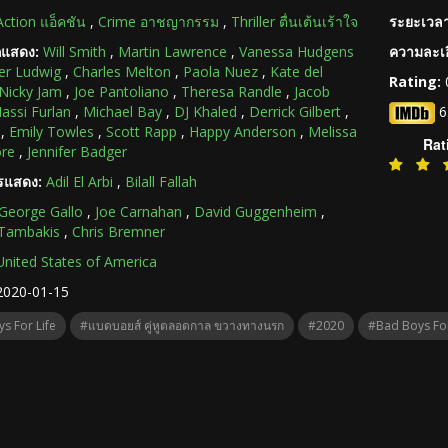
Action แอ็คชัน
,
Crime อาชญากรรม
,
Thriller ตื่นเต้นเร้าใจ
ระยะเวลา
กแสดง:
Will Smith
,
Martin Lawrence
,
Vanessa Hudgens
ความละเอ
er Ludwig
,
Charles Melton
,
Paola Nuez
,
Kate del
Rating:
Nicky Jam
,
Joe Pantoliano
,
Theresa Randle
,
Jacob
assi Furlan
,
Michael Bay
,
DJ Khaled
,
Derrick Gilbert
,
6
,
Emily Towles
,
Scott Rapp
,
Happy Anderson
,
Melissa
Rat
re
,
Jennifer Badger
ารแสดง:
Adil El Arbi
,
Bilall Fallah
George Gallo
,
Joe Carnahan
,
David Guggenheim
,
Tambakis
,
Chris Bremner
United States of America
2020-01-15
s For Life
#แบดบอยส์ คู่หูตลอดกาล ขวางทางนรก
#2020
#Bad Boys For