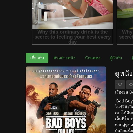
เกี่ยวกับ
ตัวอย่างหนัง
นักแสดง
ผู้กำกับ
ดูหนั
เรื่องย่อ
Bad Boys 
โลว์รีย์ (
เขาได้ลืม
เต็มที่ใน
หากคู่หูข
กันอีกครั