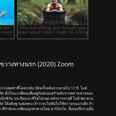
าล ขวางทางนรก (2020) Zoom
รวจสุดซ่าที่โคจรกลับาอีกครั้งหลังจากหายไป 17 ปี ไมค์
 มาร์คัส ตั้งใจจะเกษียณเพื่ออยู่กับครอบครัวหลังจากหลานชายของ
เม็กซิกัน จนเกือบเอาชีวิตไม่รอด หลังจากหายดี ไมค์ พยายาม
์คัส ได้อธิษฐานต่อพระเจ้าว่าจะไม่หันไปใช้ความรุนแรงอีก ถ้า
 ที่กำลังจะเกษียณถูกฆ่าตายโดย อาร์มันโด ทั้งสองจึงร่วมมือ