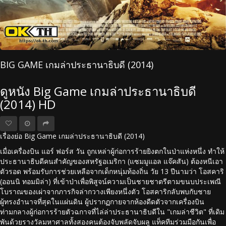
BIG GAME เกมล่าประธานาธิบดี (2014)
ดูหนัง Big Game เกมล่าประธานาธิบดี
(2014) HD
เรื่องย่อ Big Game เกมล่าประธานาธิบดี (2014)
เมื่อเครื่องบิน แอร์ ฟอร์ส วัน ถูกเหล่าผู้ก่อการร้ายยิงตกในป่าแห่งหนึ่ง ทำให้
ประธานาธิบดีคนสำคัญของสหรัฐอเมริกา (แซมมูแอล แจ๊คสัน) ต้องหนีเอา
ตัวรอด พร้อมรับการช่วยเหลือจากเด็กหนุ่มท้องถิ่น วัย 13 ปีนามว่า โอสคาริ
(ออนนิ ทอมมิล่า) ที่เข้าป่าเพื่อพิสูจน์ความเป็นชายชาตรีตามขนบประเพณี
โบราณของเผ่าจากภารกิจล่ากวางเพียงหนึ่งตัว โอสคาริกลับพบกับชาย
ผู้ทรงอำนาจที่สุดในแผ่นดิน ผู้ปรากฏกายจากห้องดีดตัวจากเครื่องบิน
ท่ามกลางผู้ก่อการร้ายตัวฉกาจที่ไล่ล่าประธานาธิบดีใน "เกมล่าชีวิต" ที่เดิม
พันด้วยรางวัลมหาศาลทั้งสองคนต้องจับพลัดจับผลู แท็คทีมร่วมมือกันเพื่อ