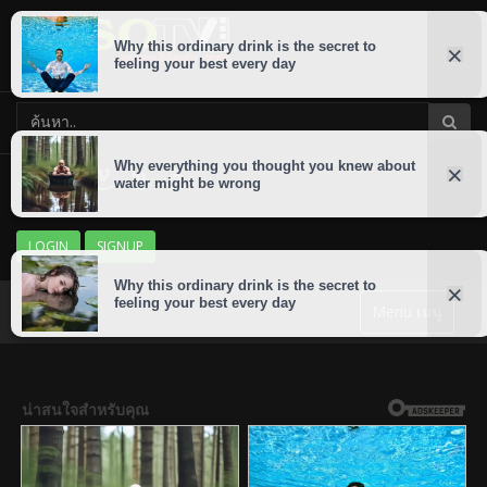
LOGIN
SIGNUP
Menu เมนู