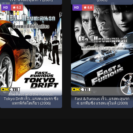
HD
6.2
HD
6.6
The Fast and the Furious:
Tokyo Drift เร็ว...แรงทะลุนรก ซิ่ง
Fast & Furious เร็ว...แรงทะลุนรก
แหกพิกัดโตเกียว (2006)
4: ยกทีมซิ่ง แรงทะลุไมล์ (2009)