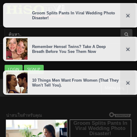
LOGIN
SIGNUP
Menu เมนู