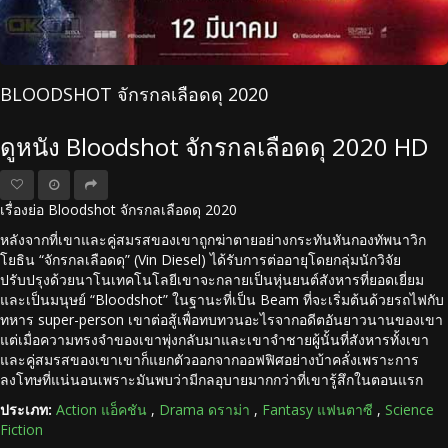
BLOODSHOT จักรกลเลือดดุ 2020
ดูหนัง Bloodshot จักรกลเลือดดุ 2020 HD
เรื่องย่อ Bloodshot จักรกลเลือดดุ 2020
หลังจากที่เขาและคู่สมรสของเขาถูกฆ่าตายอย่างกระทันหันกองทัพนาวิก
โยธิน “จักรกลเลือดดุ” (Vin Diesel) ได้รับการต่ออายุโดยกลุ่มนักวิจัย
ปรับปรุงด้วยนาโนเทคโนโลยีเขาจะกลายเป็นหุ่นยนต์สังหารที่ยอดเยี่ยม
และเป็นมนุษย์ “Bloodshot” ในฐานะที่เป็น Beam ที่จะเริ่มต้นด้วยรถไฟกับ
ทหาร super-person เขาต่อสู้เพื่อทบทวนอะไรจากอดีตอันยาวนานของเขา
แต่เมื่อความทรงจำของเขาพุ่งกลับมาและเขาจำชายผู้นั้นที่สังหารทั้งเขา
และคู่สมรสของเขาเขาก็แยกตัวออกจากออฟฟิศอย่างบ้าคลั่งเพราะการ
ลงโทษที่แน่นอนเพราะมันพบว่ามีกลอุบายมากกว่าที่เขารู้สึกในตอนแรก
ประเภท:
Action แอ็คชัน
,
Drama ดราม่า
,
Fantasy แฟนตาซี
,
Science
Fiction