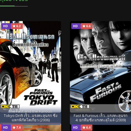
HD
6.2
HD
6.6
The Fast and the Furious:
Tokyo Drift เร็ว...แรงทะลุนรก ซิ่ง
Fast & Furious เร็ว...แรงทะลุนรก
แหกพิกัดโตเกียว (2006)
4: ยกทีมซิ่ง แรงทะลุไมล์ (2009)
HD
7.4
HD
6.4