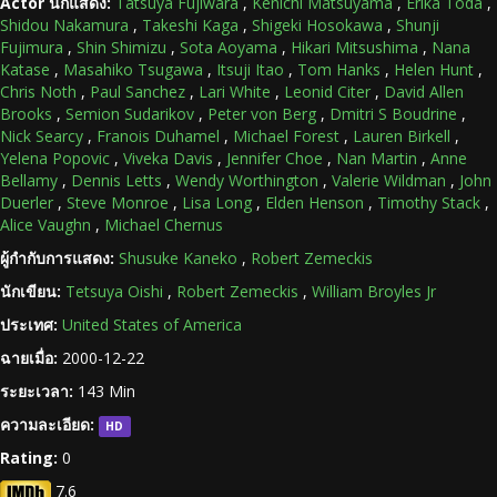
Actor นักแสดง:
Tatsuya Fujiwara
,
Kenichi Matsuyama
,
Erika Toda
,
Shidou Nakamura
,
Takeshi Kaga
,
Shigeki Hosokawa
,
Shunji
Fujimura
,
Shin Shimizu
,
Sota Aoyama
,
Hikari Mitsushima
,
Nana
Katase
,
Masahiko Tsugawa
,
Itsuji Itao
,
Tom Hanks
,
Helen Hunt
,
Chris Noth
,
Paul Sanchez
,
Lari White
,
Leonid Citer
,
David Allen
Brooks
,
Semion Sudarikov
,
Peter von Berg
,
Dmitri S Boudrine
,
Nick Searcy
,
Franois Duhamel
,
Michael Forest
,
Lauren Birkell
,
Yelena Popovic
,
Viveka Davis
,
Jennifer Choe
,
Nan Martin
,
Anne
Bellamy
,
Dennis Letts
,
Wendy Worthington
,
Valerie Wildman
,
John
Duerler
,
Steve Monroe
,
Lisa Long
,
Elden Henson
,
Timothy Stack
,
Alice Vaughn
,
Michael Chernus
ผู้กำกับการแสดง:
Shusuke Kaneko
,
Robert Zemeckis
นักเขียน:
Tetsuya Oishi
,
Robert Zemeckis
,
William Broyles Jr
ประเทศ:
United States of America
ฉายเมื่อ:
2000-12-22
ระยะเวลา:
143 Min
ความละเอียด:
HD
Rating:
0
7.6