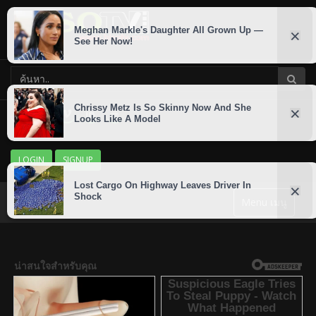
LOGIN
SIGNUP
Menu เมนู