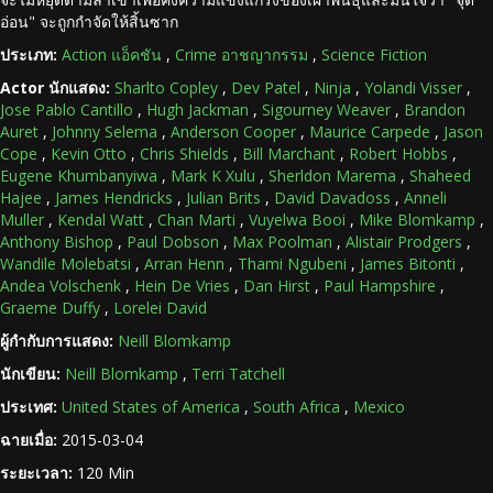
อ่อน" จะถูกกำจัดให้สิ้นซาก
ประเภท:
Action แอ็คชัน
,
Crime อาชญากรรม
,
Science Fiction
Actor นักแสดง:
Sharlto Copley
,
Dev Patel
,
Ninja
,
Yolandi Visser
,
Jose Pablo Cantillo
,
Hugh Jackman
,
Sigourney Weaver
,
Brandon
Auret
,
Johnny Selema
,
Anderson Cooper
,
Maurice Carpede
,
Jason
Cope
,
Kevin Otto
,
Chris Shields
,
Bill Marchant
,
Robert Hobbs
,
Eugene Khumbanyiwa
,
Mark K Xulu
,
Sherldon Marema
,
Shaheed
Hajee
,
James Hendricks
,
Julian Brits
,
David Davadoss
,
Anneli
Muller
,
Kendal Watt
,
Chan Marti
,
Vuyelwa Booi
,
Mike Blomkamp
,
Anthony Bishop
,
Paul Dobson
,
Max Poolman
,
Alistair Prodgers
,
Wandile Molebatsi
,
Arran Henn
,
Thami Ngubeni
,
James Bitonti
,
Andea Volschenk
,
Hein De Vries
,
Dan Hirst
,
Paul Hampshire
,
Graeme Duffy
,
Lorelei David
ผู้กำกับการแสดง:
Neill Blomkamp
นักเขียน:
Neill Blomkamp
,
Terri Tatchell
ประเทศ:
United States of America
,
South Africa
,
Mexico
ฉายเมื่อ:
2015-03-04
ระยะเวลา:
120 Min