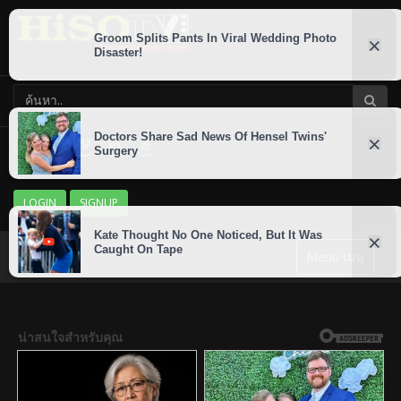
LOGIN
SIGNUP
Menu เมนู