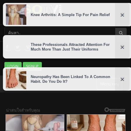
LOGIN
SIGNUP
Menu เมนู