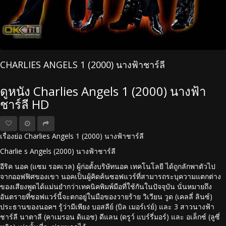
CHARLIES ANGELS 1 (2000) นางฟ้าชาร์ลี
ดูหนัง Charlies Angels 1 (2000) นางฟ้า
ชาร์ลี HD
เรื่องย่อ Charlies Angels 1 (2000) นางฟ้าชาร์ลี
Charlie s Angels (2000) นางฟ้าชาร์ลี
อีริค นอค (แซม รอคเวล) ผู้ก่อตั้งบริษัทนอค เทคโนโลยี ได้ถูกลักพาตัวไป
จากออฟฟิศของเขา นอคเป็นผู้คิดค้นซอฟแวร์ที่สามารถระบุความแตกต่าง
ของเสียงพูดได้แม่นยำกว่าเทคนิคพิมพ์มือที่ใช้กันในปัจจุบัน นั่นหมายถึง
อันตรายที่ซอฟแวร์นี้จะตกอยู่ในมือของวายร้าย วิเวียน วูด (เคลลี่ ลินซ์)
ประธานของนอคฯ รู้ว่ามีเพียง บอสลีย์ (บิล เมอร์เร่ย์) และ 3 สาวนางฟ้า
ชาร์ลี นาตาลี (คาเมรอน ดิแอช) ดีแลน (ดรูว์ แบร์รี่มอร์) และ อเล็กซ์ (ลูซี่