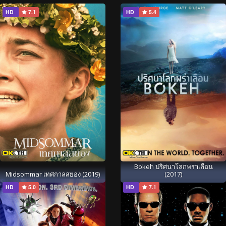
HD
7.1
HD
5.4
Bokeh ปริศนาโลกพร่าเลือน
Midsommar เทศกาลสยอง (2019)
(2017)
HD
5.0
HD
7.1