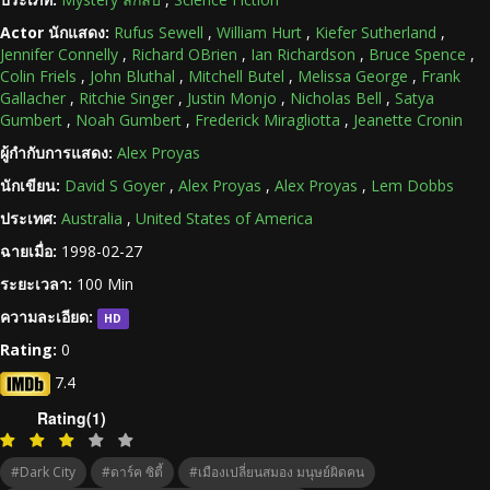
Actor นักแสดง:
Rufus Sewell
,
William Hurt
,
Kiefer Sutherland
,
Jennifer Connelly
,
Richard OBrien
,
Ian Richardson
,
Bruce Spence
,
Colin Friels
,
John Bluthal
,
Mitchell Butel
,
Melissa George
,
Frank
Gallacher
,
Ritchie Singer
,
Justin Monjo
,
Nicholas Bell
,
Satya
Gumbert
,
Noah Gumbert
,
Frederick Miragliotta
,
Jeanette Cronin
ผู้กำกับการแสดง:
Alex Proyas
นักเขียน:
David S Goyer
,
Alex Proyas
,
Alex Proyas
,
Lem Dobbs
ประเทศ:
Australia
,
United States of America
ฉายเมื่อ:
1998-02-27
ระยะเวลา:
100 Min
ความละเอียด:
HD
Rating:
0
7.4
Rating(1)
#Dark City
#ดาร์ค ซิตี้
#เมืองเปลี่ยนสมอง มนุษย์ผิดคน