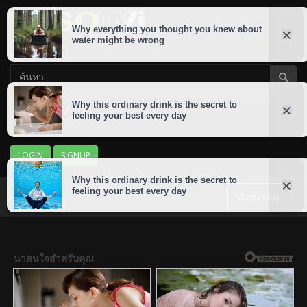
LOGIN
SIGNUP
Menu เมนู