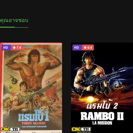
คุณอาจชอบ
HD
7.4
HD
6.4