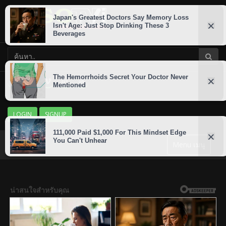
LOGIN
SIGNUP
Menu เมนู