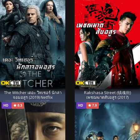
The Witcher เดอะ วิทเชอร์ นักล่า
Rakshasa Street (镇魂街)
จอมอสูร (2019) Netflix
เพชฌฆาตสับอสูร (2017)
HD
8.3
HD
7.9