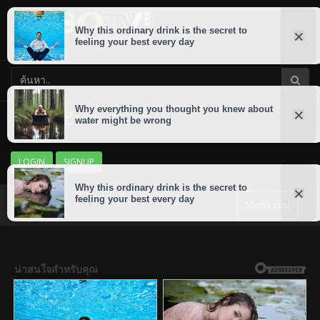
LOGIN
SIGNUP
Menu เมนู