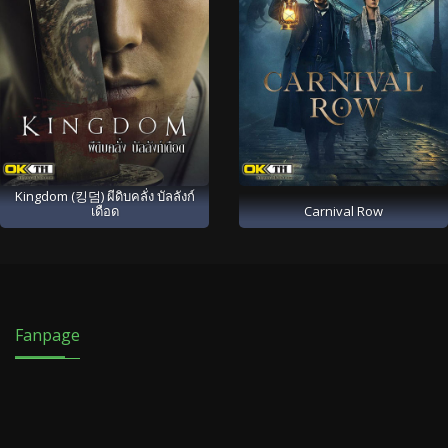
Kingdom (킹덤) ผีดิบคลั่ง บัลลังก์
เดือด
Carnival Row
Fanpage