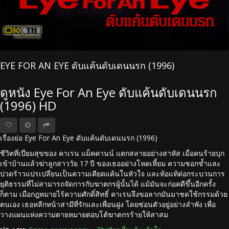
EYE FOR AN EYE ดับแค้นดับเดนนรก (1996)
ดูหนัง Eye For An Eye ดับแค้นดับเดนนรก
(1996) HD
เรื่องย่อ Eye For An Eye ดับแค้นดับเดนนรก (1996)
ชีวิตที่เปี่ยมสุขของ คาเรน แม็คคานน์ แตกสลายอย่างสาหัส เมื่อคนร้ายบุก
เข้าบ้านแล้วฆ่าลูกสาววัย 17 ปี ของเธออย่างโหดเหี้ยม ความชอกช้ำและ
ปวดร้าวแปรเปลี่ยนเป็นความเคียดแค้นในหัวใจ และท้อแท้ต่อกระบวนการ
ยุติธรรมที่ไม่สามารถจัดการกับฆาตกรผู้นั้นได้ แม้มันจะก่อคดีขึ้นอีกครั้ง
ก็ตาม เมื่อกฎหมายไร้ความศักดิ์สิทธิ์ คาเรนจึงขอลากมันมาชดใช้กรรมด้วย
ตนเอง เธอหลีกหน้าสามีที่รักและเพื่อนฝูง โดยซ่อนตัวอยู่อย่างลำพัง เพื่อ
วางแผนแห่งความตายหมายตอบโต้ฆาตกรร้ายให้สาสม