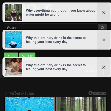
LOGIN
SIGNUP
Menu เมนู