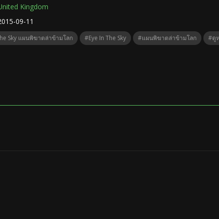
United Kingdom
2015-09-11
The Sky แผนพิฆาตล่าข้ามโลก
#Eye In The Sky
#แผนพิฆาตล่าข้ามโลก
#ดู