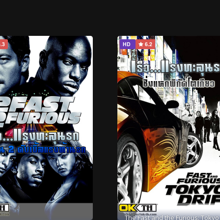
.3
HD
6.2
The Fast and the Furious: Tokyo 