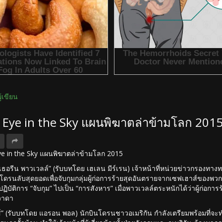
ผู้เขียน
ง Eye in the Sky แผนพิฆาตล่าข้ามโลก 201
 Eye in the Sky แผนพิฆาตล่าข้ามโลก 2015
ทเธอรีน พาวเวลล์” (รับบทโดย เฮเลน มีร์เรน) เจ้าหน้าที่หน่วยข่าวกรองทา
รโดรนลับสุดยอดเพื่อจับกุมกลุ่มผู้ก่อการร้ายสุดอันตรายจากเซฟเฮาส์ของพ
ฏิบัติการ “จับกุม” ไปเป็น “การสังหาร” เมื่อพาวเวลล์ตระหนักได้ว่าผู้ก่อก
วาดา
ส์” (รับบทโดย แอรอน พอล) นักบินโดรนชาวอเมริกัน กำลังเตรียมพร้อมที่จะ