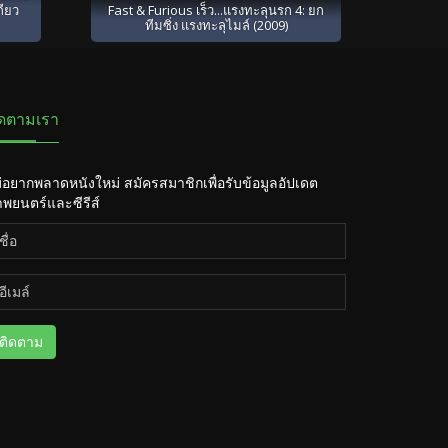
กียว
Fast & Furious เร็ว...แรงทะลุนรก 4: ยก
ทีมซิ่ง แรงทะลุไมล์ (2009)
ิดตามเรา
่อยากพลาดหนังใหม่ สมัครสมาชิกเพื่อรับข้อมูลอัปเดต
พยนตร์และซีรีส์
ติดตาม