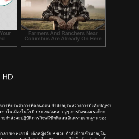
5 HD
งทหารที่ประจำการที่ลอนดอน กำลังอยู่ระหว่างการบังคับบัญชา
วกเขาในเมืองไนโรบี ประเทศเคนยา จู่ๆ ภารกิจของเธอก็ยก
ารร้ายกำลังจะปฏิบัติภารกิจพลีชีพที่แสนอันตรายจากฐานของ
ทำลายเซฟเฮาส์ เด็กหญิงวัย 9 ขวบ กำลังก้าวเข้ามาอยู่ใน