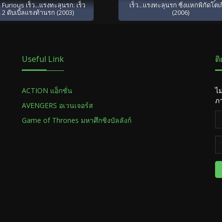
 Furious เร็ว...แรงทะลุนรก: เร็ว
เร็ว...แรงทะลุนรก ซิ่งแหกพิกัดโตเ
 2 ดับเบิ้ลแรงท้านรก (2003)
(2006)
Useful Link
ต
ACTION แอ็กชั่น
ไม
ภา
AVENGERS อเวนเจอร์ส
Game of Thrones มหาศึกชิงบัลลังก์