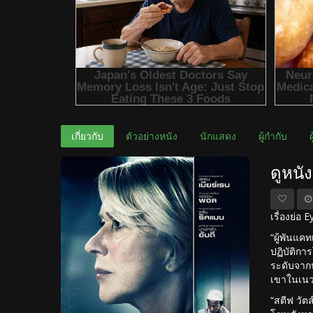
เกี่ยวกับ
ตัวอย่างหนัง
นักแสดง
ผู้กำกับ
ดูหนั
เรื่องย่อ
“ผู้พันแค
ปฏิบัติกา
ระดับจากป
เขาในเน
“สตีฟ วัต