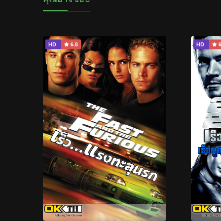
HD
6.8
HD
6