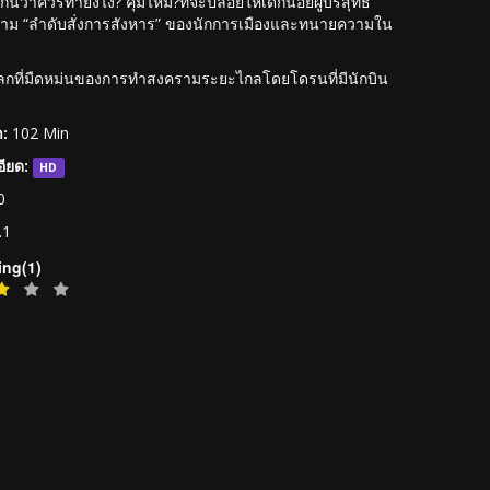
ันว่าควรทำยังไง? คุ้มไหม?ที่จะปล่อยให้เด็กน้อยผู้บริสุทธิ์
่อไปตาม “ลำดับสั่งการสังหาร” ของนักการเมืองและทนายความใน
ในโลกที่มืดหม่นของการทำสงครามระยะไกลโดยโดรนที่มีนักบิน
:
102 Min
ียด:
HD
0
.1
ing(1)