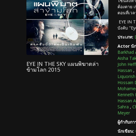
โซนสังหารน
ต้องตาย เ
ตอนที่เว
EYE IN TH
บังคับ "E
ประเภท:
Actor นั
Barkhad 
Aisha Ta
EYE IN THE SKY แผนพิฆาตล่า
John Hef
ข้ามโลก 2015
Hassan
,
Liquorish
Hossain 
Mohamed
Kenneth 
Hassan A
Sahra
,
C
Meyer
ผู้กำกับก
นักเขียน: