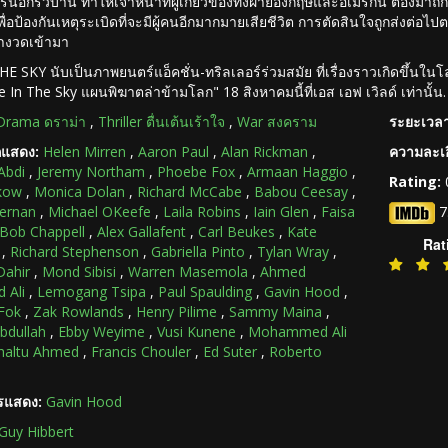
อกรั้วบ้าน ทำให้เจ้าหน้าที่ผู้เกี่ยวข้องทั้งฝ่ายอังกฤษและอเมริกัน ต้องมาถกก
พื่อป้องกันเหตุระเบิดที่จะมีผู้คนอีกมากมายเสียชีวิต การตัดสินใจถูกส่งต
ลางวดเข้ามา
E SKY นับเป็นภาพยนตร์แอ็คชั่น-ทริลเลอร์ร่วมสมัย ที่เรื่องราวเกิดขึ้น
ye In The Sky แผนพิฆาตล่าข้ามโลก" 18 สิงหาคมนี้ที่เอส เอฟ เวิลด์ เท่านั้น.
Drama ดราม่า
,
Thriller ตื่นเต้นเร้าใจ
,
War สงคราม
ระยะเวลา
กแสดง:
Helen Mirren
,
Aaron Paul
,
Alan Rickman
,
ความละเอ
Abdi
,
Jeremy Northam
,
Phoebe Fox
,
Armaan Haggio
,
Rating:
kow
,
Monica Dolan
,
Richard McCabe
,
Babou Ceesay
,
fernan
,
Michael OKeefe
,
Laila Robins
,
Iain Glen
,
Faisa
7
Bob Chappell
,
Alex Gallafent
,
Carl Beukes
,
Kate
Rat
,
Richard Stephenson
,
Gabriella Pinto
,
Tylan Wray
,
Dahir
,
Mond Sibisi
,
Warren Masemola
,
Ahmed
 Ali
,
Lemogang Tsipa
,
Paul Spaulding
,
Gavin Hood
,
Fok
,
Zak Rowlands
,
Henry Pilime
,
Sammy Maina
,
bdullah
,
Ebby Weyime
,
Vusi Kunene
,
Mohammed Ali
haltu Ahmed
,
Francis Chouler
,
Ed Suter
,
Roberto
ารแสดง:
Gavin Hood
Guy Hibbert