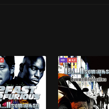
.3
HD
6.2