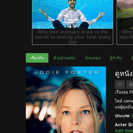
เกี่ยวกับ
ตัวอย่างหนัง
นักแสดง
ผู้กำกับ
ดูหนั
เรื่องย่อ
ไคล์ แพรท
แม่ผู้มุ่
ประเภท:
Actor นั
Kate Be