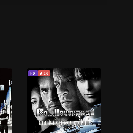
HD
6.6