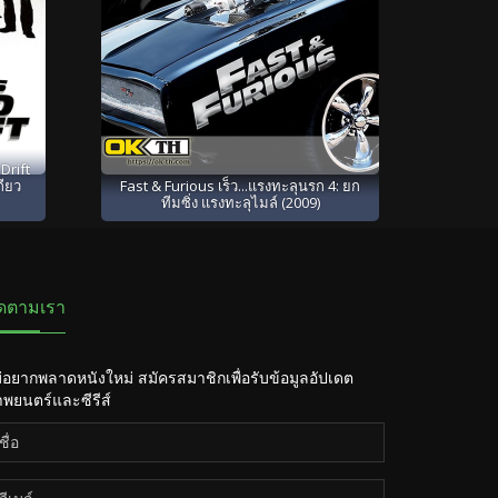
Drift
กียว
Fast & Furious เร็ว...แรงทะลุนรก 4: ยก
ทีมซิ่ง แรงทะลุไมล์ (2009)
ิดตามเรา
่อยากพลาดหนังใหม่ สมัครสมาชิกเพื่อรับข้อมูลอัปเดต
พยนตร์และซีรีส์