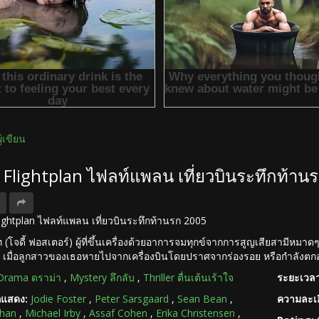
ผู้เขียน
ง Flightplan ไฟลท์แพลน เที่ยวบินระทึกท้า
 Flightplan ไฟลท์แพลน เที่ยวบินระทึกท้านรก 2005
 (โจดี้ ฟอสเตอร์) ผู้ที่ขึ้นเครื่องด้วยอาการจมทุกข์จากการสูญเสียสามีหมาดๆ
งมั่น เมื่อลูกสาวของเธอหายไปจากเครื่องบินโดยปราศจากร่องรอย หรือกำลังตกอ
Drama ดราม่า
,
Mystery ลึกลับ
,
Thriller ตื่นเต้นเร้าใจ
ระยะเวลา
กแสดง:
Jodie Foster
,
Peter Sarsgaard
,
Sean Bean
,
ความละเอ
ahan
,
Michael Irby
,
Assaf Cohen
,
Erika Christensen
,