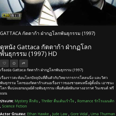
GATTACA กัตตาก้า ฝ่ากฏโลกพันธุกรรม (1997)
ดูหนัง Gattaca กัตตาก้า ฝ่ากฏโลก
พันธุกรรม (1997) HD
เรื่องย่อ Gattaca กัตตาก้า ฝ่ากฏโลกพันธุกรรม (1997)
เรื่องราวสะท้อนโลกปัจจุบันที่ตื่นตัวกับวิทยาการการโคลนนิ่ง และวิศว
พันธุกรรม โลกของกัตตาก้าเสนอเรื่องราวของชายคนหนึ่งผู้ตั้งมั่น เอาชนะ
โลก ที่แบ่งแยกมนุษย์ด้วยพันธุกรรม เพื่อสัมผัสฝันกลางอวกาศ วินเซนต์ ฟรี
แมน
ประเภท:
Mystery ลึกลับ
,
Thriller ตื่นเต้นเร้าใจ
,
Romance รักโรแมนติก
,
Science Fiction
Actor นักแสดง:
Ethan Hawke
,
Jude Law
,
Gore Vidal
,
Uma Thurman