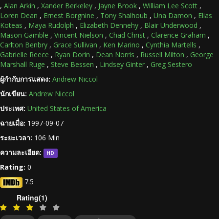
,
Alan Arkin
,
Xander Berkeley
,
Jayne Brook
,
William Lee Scott
,
Loren Dean
,
Ernest Borgnine
,
Tony Shalhoub
,
Una Damon
,
Elias
Koteas
,
Maya Rudolph
,
Elizabeth Dennehy
,
Blair Underwood
,
Mason Gamble
,
Vincent Nielson
,
Chad Christ
,
Clarence Graham
,
Carlton Benbry
,
Grace Sullivan
,
Ken Marino
,
Cynthia Martells
,
Gabrielle Reece
,
Ryan Dorin
,
Dean Norris
,
Russell Milton
,
George
Marshall Ruge
,
Steve Bessen
,
Lindsey Ginter
,
Greg Sestero
ผู้กำกับการแสดง:
Andrew Niccol
นักเขียน:
Andrew Niccol
ประเทศ:
United States of America
ฉายเมื่อ:
1997-09-07
ระยะเวลา:
106 Min
ความละเอียด:
HD
Rating:
0
7.5
Rating(1)