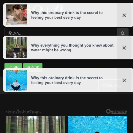
LOGIN
SIGNUP
Menu เมนู