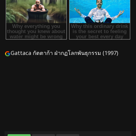
Gattaca กัตตาก้า ฝ่ากฏโลกพันธุกรรม (1997)