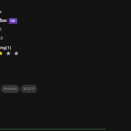
:
ียด:
HD
0
.0
ing(1)
#netflix
#2019