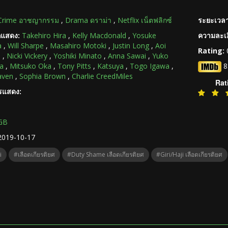
Crime อาชญากรรม
,
Drama ดราม่า
,
Netflix เน็ตฟลิกซ์
ระยะเวลา
กแสดง:
Takehiro Hira
,
Kelly Macdonald
,
Yosuke
ความละเอ
a
,
Will Sharpe
,
Masahiro Motoki
,
Justin Long
,
Aoi
Rating:
a
,
Nicki Vickery
,
Yoshiki Minato
,
Anna Sawai
,
Yuko
a
,
Mitsuko Oka
,
Tony Pitts
,
Katsuya
,
Togo Igawa
,
8
aven
,
Sophia Brown
,
Charlie CreedMiles
Rat
ารแสดง:
GB
2019-10-17
i
#เลือดเกียรติยศ
#Duty Shame เลือดเกียรติยศ
#Giri/Haji เลือดเกียรติยศ