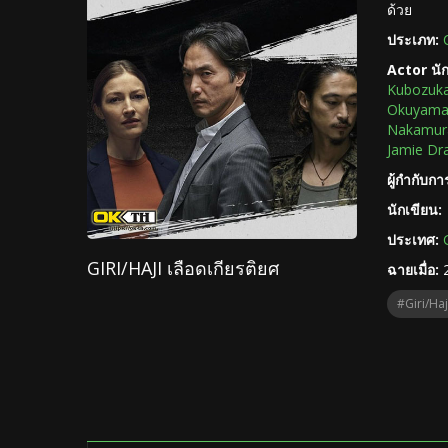
ด้วย
ประเภท:
Actor นั
Kubozuk
Okuyam
Nakamur
Jamie Dr
ผู้กำกับก
นักเขียน:
ประเทศ:
GIRI/HAJI เลือดเกียรติยศ
ฉายเมื่อ:
#Giri/Haj