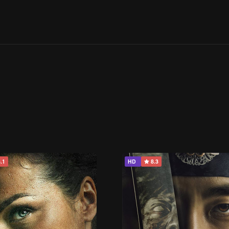
.1
HD
8.3