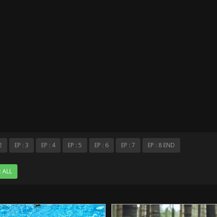
2
EP : 3
EP : 4
EP : 5
EP : 6
EP : 7
EP : 8 END
: ALL