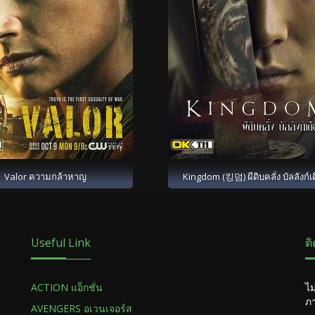
Valor ความกล้าหาญ
Kingdom (킹덤) ผีดิบคลั่ง บัลลังก์เ
Useful Link
ต
ACTION แอ็กชั่น
ไม
ภา
AVENGERS อเวนเจอร์ส