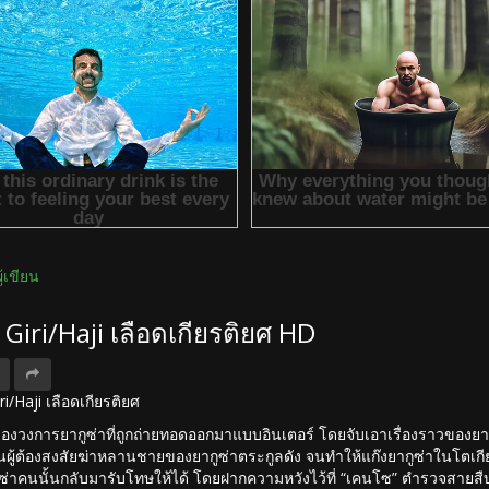
ผู้เขียน
ง Giri/Haji เลือดเกียรติยศ HD
Giri/Haji เลือดเกียรติยศ
ของวงการยากูซ่าที่ถูกถ่ายทอดออกมาแบบอินเตอร์ โดยจับเอาเรื่องราวของยาก
ผู้ต้องสงสัยฆ่าหลานชายของยากูซ่าตระกูลดัง จนทำให้แก๊งยากูซ่าในโตเกียว
ซ่าคนนั้นกลับมารับโทษให้ได้ โดยฝากความหวังไว้ที่ “เคนโซ” ตำรวจสายสืบม