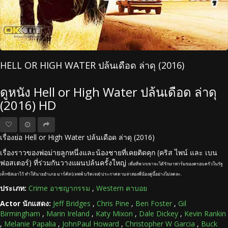
HELL OR HIGH WATER ปล้นเดือด ล่าดุ (2016)
ดูหนัง Hell or High Water ปล้นเดือด ล่าดุ
(2016) HD
เรื่องย่อ Hell or High Water ปล้นเดือด ล่าดุ (2016)
เรื่องราวของพ่อม่ายลูกหนึ่งและน้องชายที่เคยติดคุก (คริส ไพน์ และ เบน
ฟอสเตอร์) ที่ร่วมกันวางแผนปล้นครั้งใหญ่
เพื่อที่พวกเขาจะได้รักษาฟาร์มของครอบครัวในรัฐ
เท็กซัสเอาไว้ ทำให้นายอำเภอ มาร์คัส (เจฟฟ์ บริดเจส) ประกาศตามล่าสองพี่น้องคู่นี้อย่างไม่ลดละ
.
ประเภท:
Crime อาชญากรรม
,
Western คาบอย
Actor นักแสดง:
Jeff Bridges
,
Chris Pine
,
Ben Foster
,
Gil
Birmingham
,
Marin Ireland
,
Katy Mixon
,
Dale Dickey
,
Kevin Rankin
,
Melanie Papalia
,
JohnPaul Howard
,
Christopher W Garcia
,
Buck