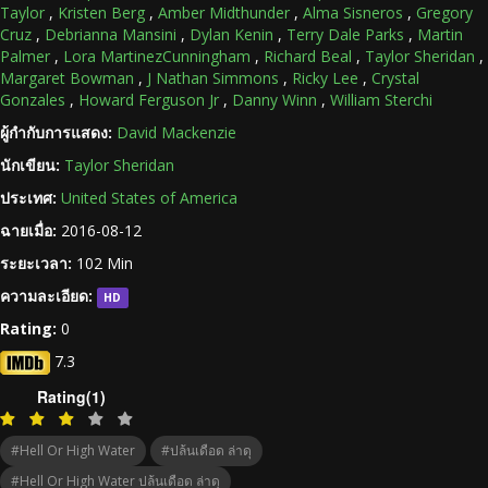
Taylor
,
Kristen Berg
,
Amber Midthunder
,
Alma Sisneros
,
Gregory
Cruz
,
Debrianna Mansini
,
Dylan Kenin
,
Terry Dale Parks
,
Martin
Palmer
,
Lora MartinezCunningham
,
Richard Beal
,
Taylor Sheridan
,
Margaret Bowman
,
J Nathan Simmons
,
Ricky Lee
,
Crystal
Gonzales
,
Howard Ferguson Jr
,
Danny Winn
,
William Sterchi
ผู้กำกับการแสดง:
David Mackenzie
นักเขียน:
Taylor Sheridan
ประเทศ:
United States of America
ฉายเมื่อ:
2016-08-12
ระยะเวลา:
102 Min
ความละเอียด:
HD
Rating:
0
7.3
Rating(1)
#Hell Or High Water
#ปล้นเดือด ล่าดุ
#Hell Or High Water ปล้นเดือด ล่าดุ