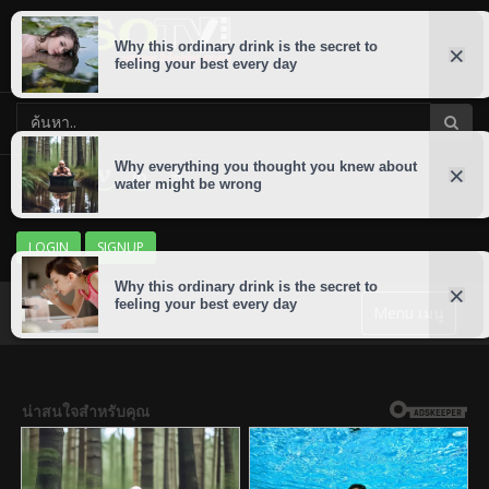
LOGIN
SIGNUP
Menu เมนู