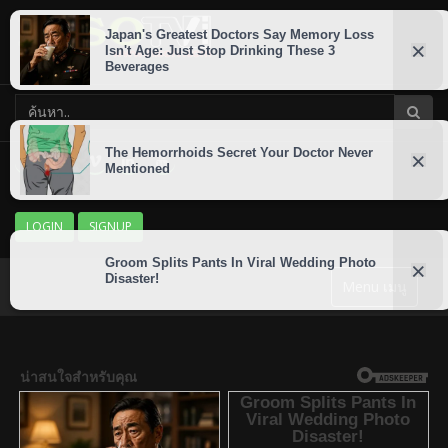
LOGIN
SIGNUP
Menu เมนู