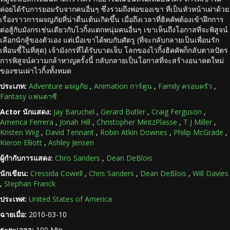
ค่อยได้รับการยอมรับจากคนอื่นๆ ซึ่งรวมถึงพ่อของเขา ที่เป็นหัวหน้าเผ่าด้วย
เรื่องราวการผจญภัยที่น่าตื่นเต้นเกิดขึ้น เมื่อถึงเวลาที่ฮิคคัพต้องเข้าฝึกการ
ต่อสู้กับมังกรเช่นเดียวกับไวกิ้งแตกหนุ่มคนอื่นๆ เขาเห็นถึงโอกาสที่จะพิสูจน์
เลือกนักสู้ของตัวเอง แต่เมื่อเขาได้พบกับศัตรู (ที่จะกลับกลายเป็นเพื่อนรัก
เพื่อนซี้ในที่สุด) เจ้ามังกรที่ได้รับบาดเจ็บ โลกของไวกิ้งฮิคคัพก็กลับตาลปัตร
การพิสูจน์ความกล้าหาญครั้งนี้ กลับกลายเป็นโอกาสที่จะสร้างอนาคตใหม่
ของชนเผ่าไวกิ้งทั้งหมด
ประเภท:
Adventure ผจญภัย
,
Animation การ์ตูน
,
Family ครอบครัว
,
Fantasy แฟนตาซี
Actor นักแสดง:
Jay Baruchel
,
Gerard Butler
,
Craig Ferguson
,
America Ferrera
,
Jonah Hill
,
Christopher MintzPlasse
,
T J Miller
,
Kristen Wiig
,
David Tennant
,
Robin Atkin Downes
,
Philip McGrade
,
Kieron Elliott
,
Ashley Jensen
ผู้กำกับการแสดง:
Chris Sanders
,
Dean DeBlois
นักเขียน:
Cressida Cowell
,
Chris Sanders
,
Dean DeBlois
,
Will Davies
,
Stephan Franck
ประเทศ:
United States of America
ฉายเมื่อ:
2010-03-10
ระยะเวลา:
100 Min