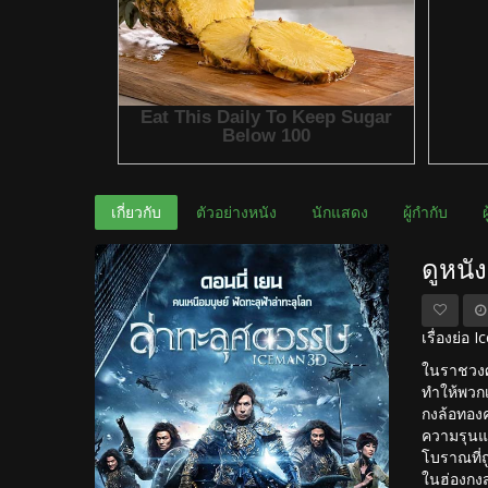
เกี่ยวกับ
ตัวอย่างหนัง
นักแสดง
ผู้กำกับ
ดูหนั
เรื่องย่อ
ในราชวงศ์ห
ทำให้พวกเข
กงล้อทองค
ความรุนแร
โบราณที่ถ
ในฮ่องกงส