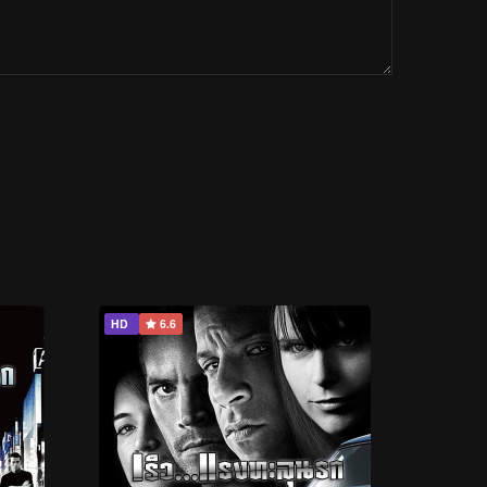
HD
6.6