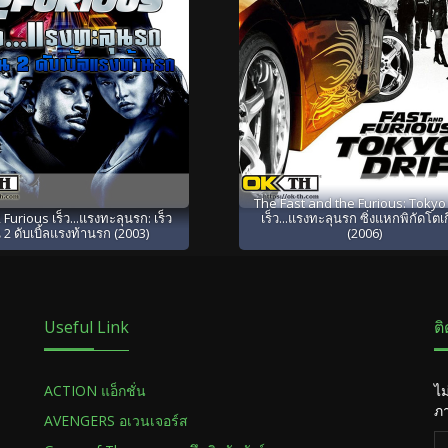
The Fast and the Furious: Tokyo 
 Furious เร็ว...แรงทะลุนรก: เร็ว
เร็ว...แรงทะลุนรก ซิ่งแหกพิกัดโตเ
 2 ดับเบิ้ลแรงท้านรก (2003)
(2006)
Useful Link
ต
ACTION แอ็กชั่น
ไม
ภา
AVENGERS อเวนเจอร์ส