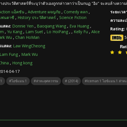
งประวัติศาสตร์ที่ระบุว่าตัวเองถูกกล่าวหาว่าเป็นกบฏ "อิง" จะลบล้างความผิ
Action แอ็คชัน
,
Adventure ผจญภัย
,
Comedy ตลก
,
ระยะเวลา
แฟนตาซี
,
History ประวัติศาสตร์
,
Science Fiction
ความละเอ
กแสดง:
Donnie Yen
,
Baoqiang Wang
,
Eva Huang
,
Rating:
am
,
Yu Kang
,
Lam Suet
,
Lo HoiPang
,
,
Kelly Fu
,
Alice
ark Wu
,
Chan HoMan
5
ารแสดง:
Law WingCheong
Rat
Lam Fung
,
Mark Wu
China
,
Hong kong
2014-04-17
 1
#ไอซ์แมน 1
#ล่าทะลุศตวรรษ
# (2014)
#Iceman 1 ไอซ์แมน 1 ล่าทะ