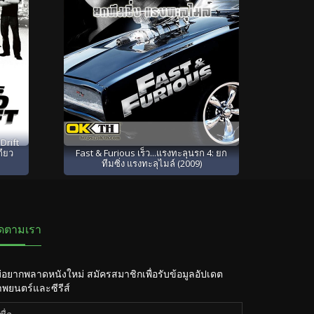
Drift
กียว
Fast & Furious เร็ว...แรงทะลุนรก 4: ยก
ทีมซิ่ง แรงทะลุไมล์ (2009)
ิดตามเรา
่อยากพลาดหนังใหม่ สมัครสมาชิกเพื่อรับข้อมูลอัปเดต
พยนตร์และซีรีส์