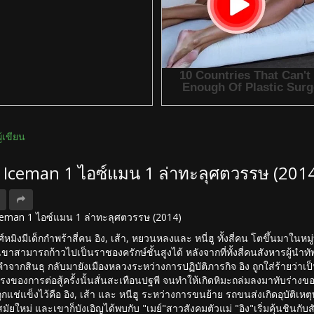
ผู้เขียน
ง Iceman 1 ไอซ์แมน 1 ล่าทะลุศตวรรษ (201
 Iceman 1 ไอซ์แมน 1 ล่าทะลุศตวรรษ (2014)
มิงมีเด็กกำพร้าสี่คน อิง, เส้า, หยวนหลงและ หนี่ฮู ทั้งสี่คน โตขึ้นมาในหมู
าสามารถก้าวไปเป็นราชองครักษ์ชั้นสูงได้ หลังจากที่ทั้งสี่คนสังหารผู้นำทัพญี
ำจากสินธุ กลับมายังเมืองหลวงระหว่างการปฏิบัติภารกิจ อิง ถูกใส่ร้ายว่าเป็นฆ
งของการต่อสู้ครั้งนั้นสั่นสะเทือนปฐพี จนทำให้เกิดหิมะถล่มลงมาทับร่างของทั
ูกแช่แข็งไว้คือ อิง, เส้า และ หนีฮู ระหว่างการขนย้าย รถขนส่งเกิดอุบัติเห
มัยใหม่ และเขาก็บังเอิญได้พบกับ "เมย์"สาวสังคมตัวแม่ "อิง"เริ่มคุ้นชินก