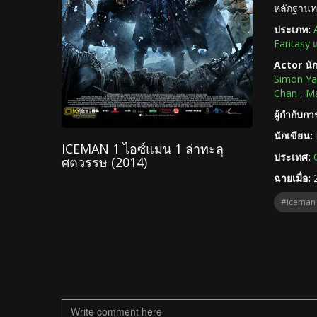
หลักฐานทา
ประเภท:
Fantasy 
Actor นั
Simon Y
Chan
,
M
ผู้กำกับก
นักเขียน:
ICEMAN 1 ไอซ์แมน 1 ล่าทะลุ
ประเทศ:
ศตวรรษ (2014)
ฉายเมื่อ:
#Iceman