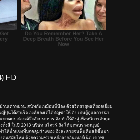
4) HD
่บ้านเต๋าหยวน สนิทกันเหมือนพี่น้อง ด้วยวิทยายุทธที่ยอดเยี่ยม
่ปุ่นได้สำเร็จ องค์ฮ่องเต้ได้บัญชาให้ อิง เป็นผู้ดูแลการนำ
าตกร ฮ่องเต้จึงสั่งประหาร อิง ทำให้อิงสู้เพื่อหนีการจับกุม
้งสี่ ในปี 2013 บริษัท สไควร์ ถัง ได้ขุดพบร่างมนุษย์
ตุทำให้น้ำแข็งที่ปกคลุมร่างของ อิงละลายจนฟื้นคืนสติขึ้นมา
ับสังคมสมัยใหม่ ด้วยความช่วยเหลือจากอินเทอร์เน็ต เขาพบ