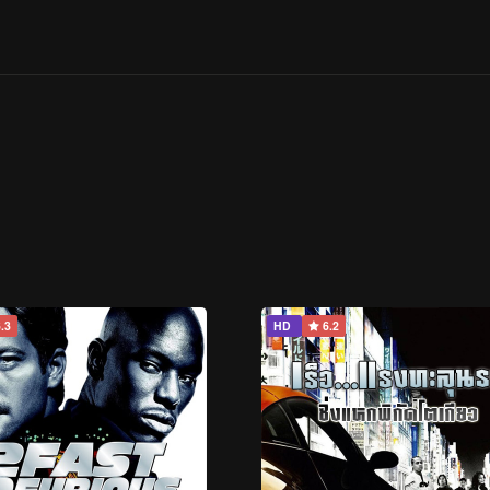
.3
HD
6.2