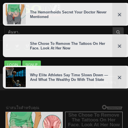
LOGIN
SIGNUP
Menu เมนู