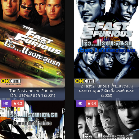
2 Fast 2 Furious เร็ว...แรงทะลุ
The Fast and the Furious
นรก: เร็วคูณ 2 ดับเบิ้ลแรงท้านรก
เร็ว...แรงทะลุนรก 1 (2001)
(2003)
HD
6.2
HD
6.6