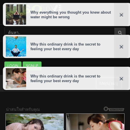
LOGIN
SIGNUP
Menu เมนู