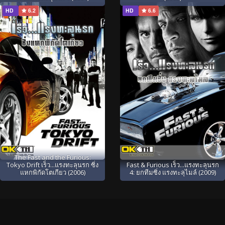
HD
6.2
HD
6.6
The Fast and the Furious:
Tokyo Drift เร็ว...แรงทะลุนรก ซิ่ง
Fast & Furious เร็ว...แรงทะลุนรก
แหกพิกัดโตเกียว (2006)
4: ยกทีมซิ่ง แรงทะลุไมล์ (2009)