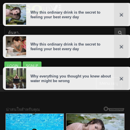
LOGIN
SIGNUP
Menu เมนู