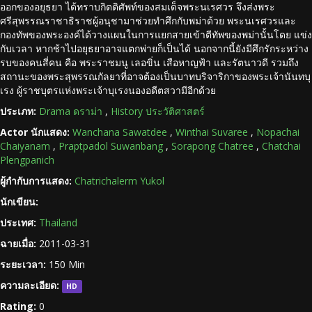
ออกของอยุธยา ได้ทราบกิตติศัพท์ของสมเด็จพระนเรศวร จึงส่งพระ
ศรีสุพรรณราชาธิราชผู้อนุชามาช่วยทำศึกกับพม่าด้วย พระนเรศวรและ
กองทัพของพระองค์ได้วางแผนในการแยกสายเข้าตีทัพของพม่านั้นโดย แข่ง
กับเวลา หากช้าไปอยุธยาอาจแตกพ่ายก็เป็นได้ นอกจากนี้ยังมีศึกรักระหว่าง
รบของคนสี่คน คือ พระราชมนู เลอขิ่น เสือหาญฟ้า และรัตนาวดี รวมถึง
สถานะของพระสุพรรณกัลยาที่อาจต้องเป็นบาทบริจาริกาของพระเจ้านันทบุ
เรง ผู้ราชบุตรแห่งพระเจ้าบุเรงนองอดีตสวามีอีกด้วย
ประเภท:
Drama ดราม่า
,
History ประวัติศาสตร์
Actor นักแสดง:
Wanchana Sawatdee
,
Winthai Suvaree
,
Nopachai
Chaiyanam
,
Praptpadol Suwanbang
,
Sorapong Chatree
,
Chatchai
Plengpanich
ผู้กำกับการแสดง:
Chatrichalerm Yukol
นักเขียน:
ประเทศ:
Thailand
ฉายเมื่อ:
2011-03-31
ระยะเวลา:
150 Min
ความละเอียด:
HD
Rating:
0