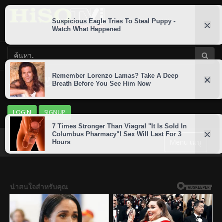
LOGIN
SIGNUP
Menu เมนู