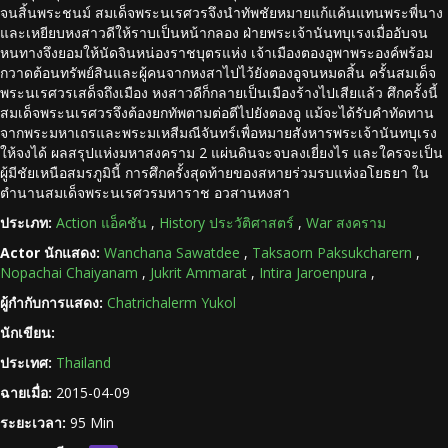
จนสิ้นพระชนม์ สมเด็จพระนเรศวรจึงนำทัพชัยหมายแก้แค้นแทนพระพี่นาง
และเหยียบหงสาวดีให้ราบเป็นหน้ากลอง ฝ่ายพระเจ้านันทบุเรงเมื่ออับจน
หนทางจึงยอมให้นัดจินหน่องราชบุตรแห่ง เจ้าเมืองตองอูพาพระองค์พร้อม
กวาดต้อนทรัพย์สินและผู้คนจากหงสาไปไว้ยังตองอูจนหมดสิ้น ครั้นสมเด็จ
พระนเรศวรเสด็จถึงเมือง หงสาวดีก็กลายเป็นเมืองร้างไปเสียแล้ว ศึกครั้งนี้
สมเด็จพระนเรศวรจึงต้องยกทัพตามต่อตีไปยังตองอู แม้จะได้รับคำทัดทาน
จากพระมหาเถรและพระมเหสีมณีจันทร์เพื่อหมายสังหารพระเจ้านันทบุเรง
ให้จงได้ ผลสรุปแห่งมหาสงคราม 2 แผ่นดินจะจบลงเยี่ยงไร และใครจะเป็น
ผู้มีชัยเหนือสมรภูมินี้ การศึกครั้งสุดท้ายของสหายร่วมรบแห่งอโยธยา ใน
ตำนานสมเด็จพระนเรศวรมหาราช อวสานหงสา
ประเภท:
Action แอ็คชัน
,
History ประวัติศาสตร์
,
War สงคราม
Actor นักแสดง:
Wanchana Sawatdee
,
Taksaorn Paksukcharern
,
Nopachai Chaiyanam
,
Jukrit Ammarat
,
Intira Jaroenpura
,
ผู้กำกับการแสดง:
Chatrichalerm Yukol
นักเขียน:
ประเทศ:
Thailand
ฉายเมื่อ:
2015-04-09
ระยะเวลา:
95 Min