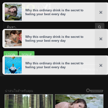
LOGIN
SIGNUP
Menu เมนู