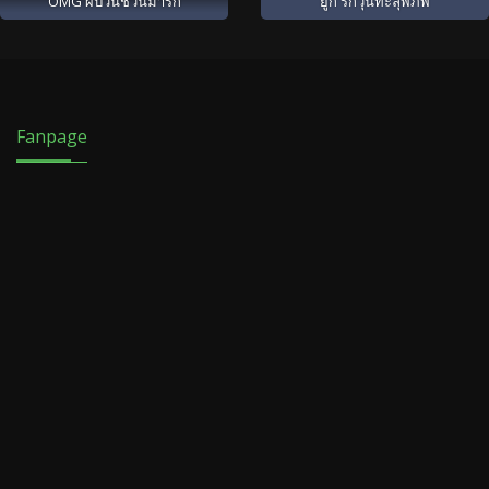
OMG ผีป่วนชวนมารัก
ยูกิ รักวุ่นทะลุพิภพ
Fanpage