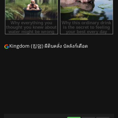
Kingdom (킹덤) ผีดิบคลั่ง บัลลังก์เดือด