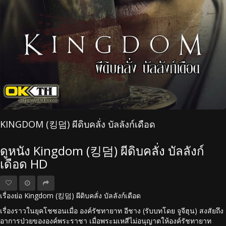
KINGDOM (킹덤) ผีดิบคลั่ง บัลลังก์เดือด
ดูหนัง Kingdom (킹덤) ผีดิบคลั่ง บัลลังก์
เดือด HD
เรื่องย่อ Kingdom (킹덤) ผีดิบคลั่ง บัลลังก์เดือด
เรื่องราวในยุคโชซอนเมื่อ องค์รัชทายาท อีชาง (รับบทโดย จูจีฮุน) สงสัยถึง
อาการป่วยขององค์พระราชา เมื่อพระมเหสีไม่อนุญาตให้องค์รัชทายาท