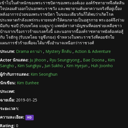
เข้าไปในตำหนักของพระราชบิดาของพระองค์เอง องค์รัชทายาทจึงตัดสิน
ใจปลอมตัวออกไปนอกพระราชวัง และพยายามค้นหาความจริงที่อยู่เบื้อง
หลังอาการป่วยของพระราชบิดา ในขณะเดียวกันก็ได้พบว่าเกิดโรค
ประหลาดกำลังแพร่กระจายจนทำให้คนกลายเป็นอสูรกาย พระองค์จึงร่วม
มือกับ ซอบี (รับบทโดย แบดูนา) แพทย์สาวสามัญชนที่คอยช่วยเหลือชาว
บ้านจากเรื่องราวร้ายแรงครั้งนี้ และนอกจากนี้องค์ราชทายาทยังต้องต่อสู้
กับ โจฮักจู (รับบทโดย รยูซึงรยง) ข้าหลวงในพระราชวังที่คอยชักใย
แผนการชั่วร้ายเพื่อจะได้มาซึ่งอำนาจเหนือกว่าราชวงศ์
ประเภท:
Drama ดราม่า
,
Mystery ลึกลับ
,
Action & Adventure
Actor นักแสดง:
Ju Jihoon
,
Ryu Seungryong
,
Bae Doona
,
Kim
Sangho
,
Kim Sungkyu
,
Jun Sukho
,
Kim Hyejun
,
Huh Joonho
ผู้กำกับการแสดง:
Kim Seonghun
นักเขียน:
Kim Eunhee
ประเทศ:
ฉายเมื่อ:
2019-01-25
ระยะเวลา:
ความละเอียด:
HD
Rating:
0