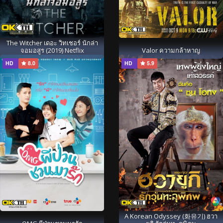
The Witcher เดอะ วิทเชอร์ นักล่า
จอมอสูร (2019) Netflix
Valor ความกล้าหาญ
HD
8.0
HD
5.9
A Korean Odyssey (화유기) ฮวา