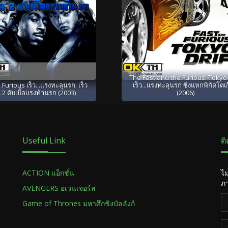
The Fast and the Furious: Tokyo 
 Furious เร็ว...แรงทะลุนรก: เร็ว
เร็ว...แรงทะลุนรก ซิ่งแหกพิกัดโตเ
 2 ดับเบิ้ลแรงท้านรก (2003)
(2006)
Useful Link
ต
ACTION แอ็กชั่น
ไม
ภา
AVENGERS อเวนเจอร์ส
Game of Thrones มหาศึกชิงบัลลังก์