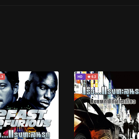
.3
HD
6.2