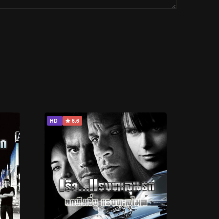
HD
6.6