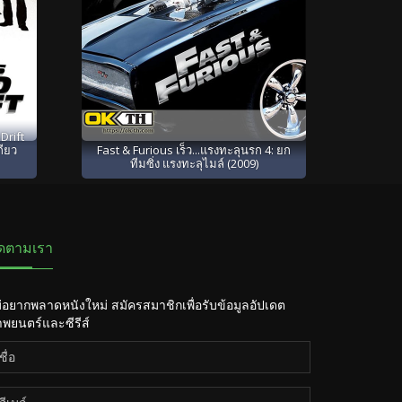
Drift
กียว
Fast & Furious เร็ว...แรงทะลุนรก 4: ยก
ทีมซิ่ง แรงทะลุไมล์ (2009)
ิดตามเรา
่อยากพลาดหนังใหม่ สมัครสมาชิกเพื่อรับข้อมูลอัปเดต
พยนตร์และซีรีส์