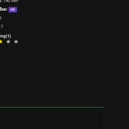
:
140 Min
ียด:
HD
0
.7
ing(1)