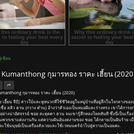
ผู้เขียน
ง Kumanthong กุมารทอง ราคะ เฮี้ยน (2020
 Kumanthong กุมารทอง ราคะ เฮี้ยน (2020)
ง เอี๊ยน จีบี) สาวใบ้และหูหนวกที่ใช้ชีวิตอยู่ในหมู่บ้านที่อยู่ลึกในใจกลา
าชื่อ ลลิว ฮวน (กวาง ต๋วน) อ้างว่าตัวเองเป็นหมอผีและร่างทรง เขาได้การย
ด้อย่างน่าอัศจรรย์ ซอย สะดุดตา ฮวน จนเขารู้สึกหลงใหลทันที ซึ่งนี่เป็นเรื่
พวกเขาแต่งงานกัน แต่ความฝันอันงดงามของ ซอย ได้กลายเป็นฝันร้าย เมื่
จะใช้มนุษย์เป็นเครื่องสังเวยและใช้เวทมนตร์นำไปสู่ความเป็นอมตะ.