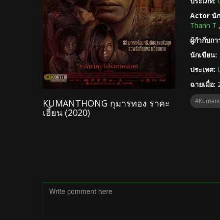
ประเภท:
Actor นั
Thanh T
ผู้กำกับก
นักเขียน:
ประเทศ:
ฉายเมื่อ:
#Kumant
KUMANTHONG กุมารทอง ราคะ
เฮี้ยน (2020)