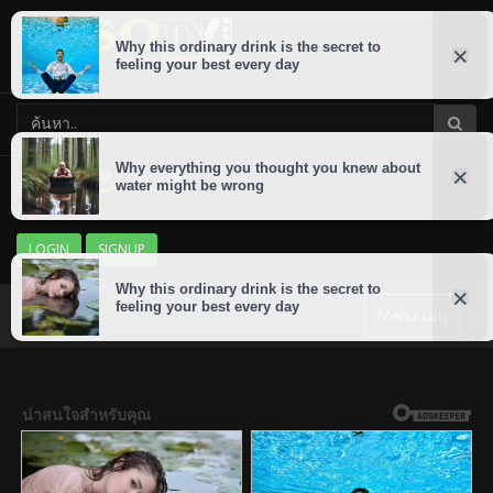
LOGIN
SIGNUP
Menu เมนู