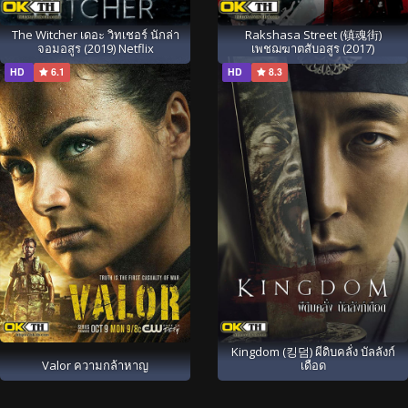
The Witcher เดอะ วิทเชอร์ นักล่า
Rakshasa Street (镇魂街)
จอมอสูร (2019) Netflix
เพชฌฆาตสับอสูร (2017)
HD
6.1
HD
8.3
Kingdom (킹덤) ผีดิบคลั่ง บัลลังก์
Valor ความกล้าหาญ
เดือด