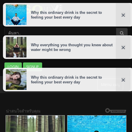
LOGIN
SIGNUP
Menu เมนู