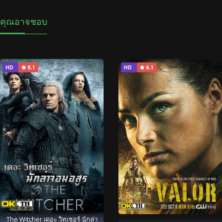
คุณอาจชอบ
HD
8.1
HD
6.1
The Witcher เดอะ วิทเชอร์ นักล่า