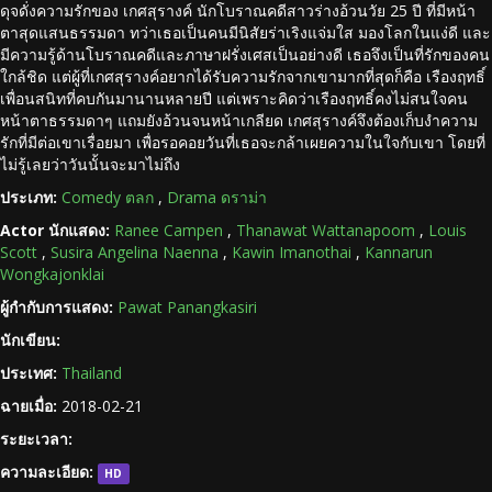
ดุจดั่งความรักของ เกศสุรางค์ นักโบราณคดีสาวร่างอ้วนวัย 25 ปี ที่มีหน้า
ตาสุดแสนธรรมดา ทว่าเธอเป็นคนมีนิสัยร่าเริงแจ่มใส มองโลกในแง่ดี และ
มีความรู้ด้านโบราณคดีและภาษาฝรั่งเศสเป็นอย่างดี เธอจึงเป็นที่รักของคน
ใกล้ชิด แต่ผู้ที่เกศสุรางค์อยากได้รับความรักจากเขามากที่สุดก็คือ เรืองฤทธิ์
เพื่อนสนิทที่คบกันมานานหลายปี แต่เพราะคิดว่าเรืองฤทธิ์คงไม่สนใจคน
หน้าตาธรรมดาๆ แถมยังอ้วนจนหน้าเกลียด เกศสุรางค์จึงต้องเก็บงำความ
รักที่มีต่อเขาเรื่อยมา เพื่อรอคอยวันที่เธอจะกล้าเผยความในใจกับเขา โดยที่
ไม่รู้เลยว่าวันนั้นจะมาไม่ถึง
ประเภท:
Comedy ตลก
,
Drama ดราม่า
Actor นักแสดง:
Ranee Campen
,
Thanawat Wattanapoom
,
Louis
Scott
,
Susira Angelina Naenna
,
Kawin Imanothai
,
Kannarun
Wongkajonklai
ผู้กำกับการแสดง:
Pawat Panangkasiri
นักเขียน:
ประเทศ:
Thailand
ฉายเมื่อ:
2018-02-21
ระยะเวลา:
ความละเอียด:
HD