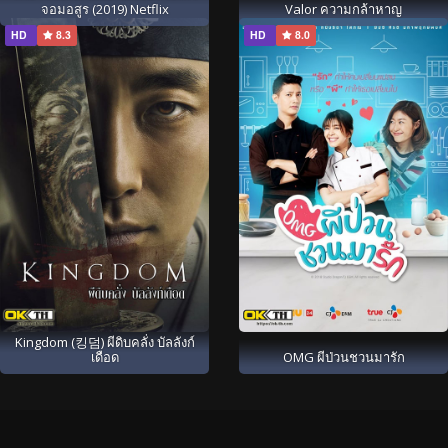
จอมอสูร (2019) Netflix
Valor ความกล้าหาญ
HD
8.3
HD
8.0
Kingdom (킹덤) ผีดิบคลั่ง บัลลังก์
เดือด
OMG ผีป่วนชวนมารัก