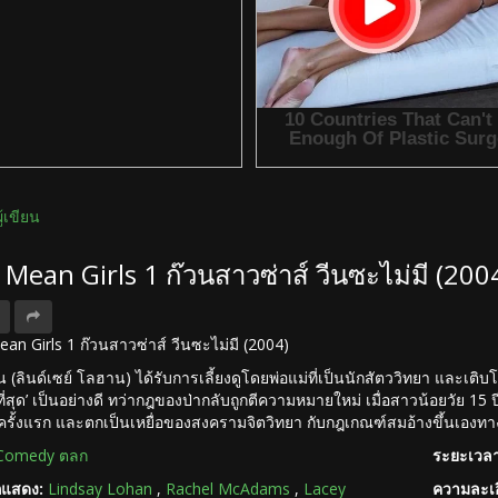
ผู้เขียน
ง Mean Girls 1 ก๊วนสาวซ่าส์ วีนซะไม่มี (20
Mean Girls 1 ก๊วนสาวซ่าส์ วีนซะไม่มี (2004)
น (ลินด์เซย์ โลฮาน) ได้รับการเลี้ยงดูโดยพ่อแม่ที่เป็นนักสัตววิทยา และเติบโต
่สุด’ เป็นอย่างดี ทว่ากฎของป่ากลับถูกตีความหมายใหม่ เมื่อสาวน้อยวัย 15 ปี 
รั้งแรก และตกเป็นเหยื่อของสงครามจิตวิทยา กับกฎเกณฑ์สมอ้างขึ้นเองทางสั
Comedy ตลก
ระยะเวลา
กแสดง:
Lindsay Lohan
,
Rachel McAdams
,
Lacey
ความละเอ