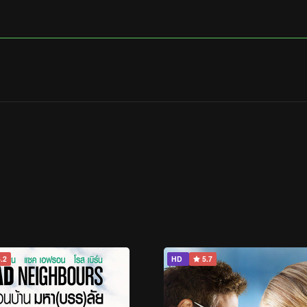
.2
HD
5.7