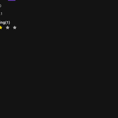
0
.1
ing(1)