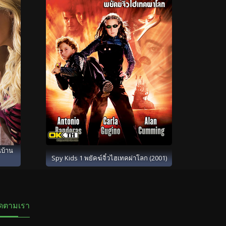
นบ้าน
Spy Kids 1 พยัคฆ์จิ๋วไฮเทคผ่าโลก (2001)
ิดตามเรา