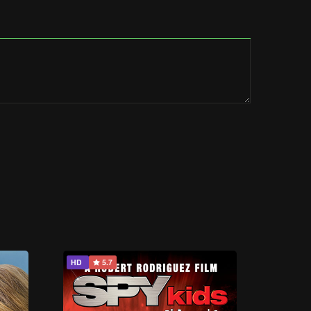
HD
5.7