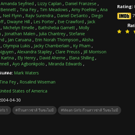
,
Amanda Seyfried
,
Lizzy Caplan
,
Daniel Franzese
,
Rating:
 Bennett
,
Tina Fey
,
Tim Meadows
,
Amy Poehler
,
Ana
,
Neil Flynn
,
Rajiv Surendra
,
Daniel DeSanto
,
Diego
7
ff
,
Dwayne Hill
,
Les Porter
,
Eve Crawford
,
Jack
Rat
,
Michelyn Emelle
,
Bathsheba Garnett
,
Molly
n
,
Jonathan Malen
,
Julia Chantrey
,
Stefanie
nd
,
Jan Caruana
,
Erin Norah Thompson
,
Alisha
,
Olympia Lukis
,
Jacky Chamberlain
,
Ky Pham
,
 Nguyen
,
Alexandra Stapley
,
Clare Preuss
,
Jill Morrison
 Kartna
,
Ely Henry
,
David Aherne
,
Elana Shilling
,
nnell
,
Ayo Agbonkpolo
,
Miranda Edwards
,
ารแสดง:
Mark Waters
Tina Fey
,
Rosalind Wiseman
United States of America
2004-04-30
rls 1
#ก๊วนสาวซ่าส์ วีนซะไม่มี
#Mean Girls ก๊วนสาวซ่าส์ วีนซะไม่มี