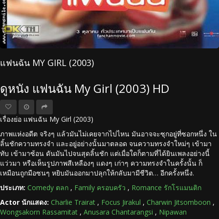
แฟนฉัน MY GIRL (2003)
ดูหนัง แฟนฉัน My Girl (2003) HD
เรื่องย่อ แฟนฉัน My Girl (2003)
ภาพแห่งอดีต จริงๆ แล้วมันไม่เคยจากไปไหน มันอาจจะซุกอยู่ที่ซอกหนึ่ง ใน
ลิ้นชักความทรงจำ และอยู่อย่างนั้นมาตลอด จนความทรงจำใหม่ๆ เข้ามา
ทับ เข้ามาซ้อน ดันมันไปจนสุดลิ้นชัก แต่เมื่อใดก็ตามที่ได้ยินเพลงอย่างนี้
แว่วมา หรือเห็นรูปภาพสีเหลืองๆ แดงๆ เก่าๆ ความทรงจำในครั้งนั้น ก็
เหมือนถูกมือซนๆ หยิบมันออกมาปลุกให้กลับมามีชีวิต… อีกครั้งหนึ่ง.
ประเภท:
Comedy ตลก
,
Family ครอบครัว
,
Romance รักโรแมนติก
Actor นักแสดง:
Charlie Trairat
,
Focus Jirakul
,
Charwin Jitsomboon
,
Wongsakorn Rassamitat
,
Anusara Chantarangsi
,
Nipawan