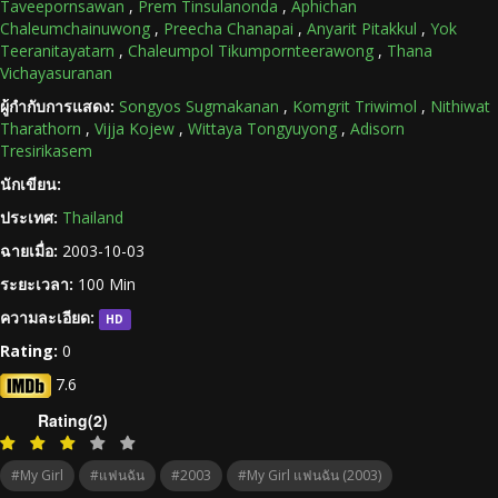
Taveepornsawan
,
Prem Tinsulanonda
,
Aphichan
Chaleumchainuwong
,
Preecha Chanapai
,
Anyarit Pitakkul
,
Yok
Teeranitayatarn
,
Chaleumpol Tikumpornteerawong
,
Thana
Vichayasuranan
ผู้กำกับการแสดง:
Songyos Sugmakanan
,
Komgrit Triwimol
,
Nithiwat
Tharathorn
,
Vijja Kojew
,
Wittaya Tongyuyong
,
Adisorn
Tresirikasem
นักเขียน:
ประเทศ:
Thailand
ฉายเมื่อ:
2003-10-03
ระยะเวลา:
100 Min
ความละเอียด:
HD
Rating:
0
7.6
Rating(2)
#My Girl
#แฟนฉัน
#2003
#My Girl แฟนฉัน (2003)