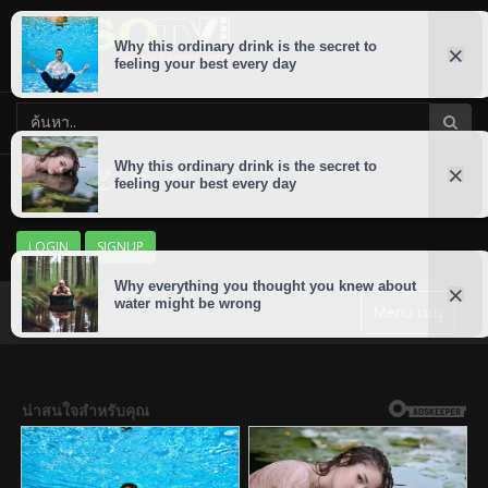
LOGIN
SIGNUP
Menu เมนู