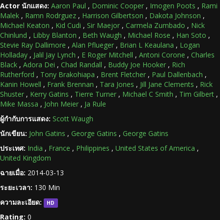
Actor นักแสดง:
Aaron Paul
,
Dominic Cooper
,
Imogen Poots
,
Rami
Malek
,
Ramn Rodrguez
,
Harrison Gilbertson
,
Dakota Johnson
,
Michael Keaton
,
Kid Cudi
,
Sir Maejor
,
Carmela Zumbado
,
Nick
Chinlund
,
Libby Blanton
,
Beth Waugh
,
Michael Rose
,
Han Soto
,
Stevie Ray Dallimore
,
Alan Pflueger
,
Brian L Keaulana
,
Logan
Holladay
,
Jalil Jay Lynch
,
E Roger Mitchell
,
Antoni Corone
,
Charles
Black
,
Adora Dei
,
Chad Randall
,
Buddy Joe Hooker
,
Rich
Rutherford
,
Tony Brakohiapa
,
Brent Fletcher
,
Paul Dallenbach
,
Kanin Howell
,
Frank Brennan
,
Tara Jones
,
Jill Jane Clements
,
Rick
Shuster
,
Kerry Gatins
,
Tierre Turner
,
Michael C Smith
,
Tim Gilbert
,
Mike Massa
,
John Meier
,
Ja Rule
ผู้กำกับการแสดง:
Scott Waugh
นักเขียน:
John Gatins
,
George Gatins
,
George Gatins
ประเทศ:
India
,
France
,
Philippines
,
United States of America
,
United Kingdom
ฉายเมื่อ:
2014-03-13
ระยะเวลา:
130 Min
ความละเอียด:
HD
Rating:
0