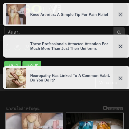
LOGIN
SIGNUP
Menu เมนู