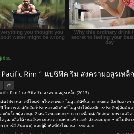
ผู้เขียน
ง Pacific Rim 1 แปซิฟิค ริม สงครามอสูรเหล็
 Pacific Rim 1 แปซิฟิค ริม สงครามอสูรเหล็ก (2013)
ัพสัตว์ประหลาดที่โหดร้ายในนามของ ไคจู อุบัติขึ้นมาจากทะเล จึงเกิดสง
ในการต่อสู้กับสัตว์ประหลาดตัวยักษ์ ไคจู ทำให้ต้องมีการประดิษฐ์คิดค้นอาวุธพ
อมกันโดยผู้ควบคุม 2 คน จิตของพวกเขาจะถูกเชื่อมต่อกับสะพานกระแสจิต แต
ไคจูจอมอึดได้ บนเส้นทางแห่งความพ่ายแพ้ กองกำลังแห่งมนุษยชาติไม่มีทางเลือ
ับ (ชาร์ลี ฮันแนม) และผู้ฝึกหัดที่ยังไม่ผ่านการทดสอบ