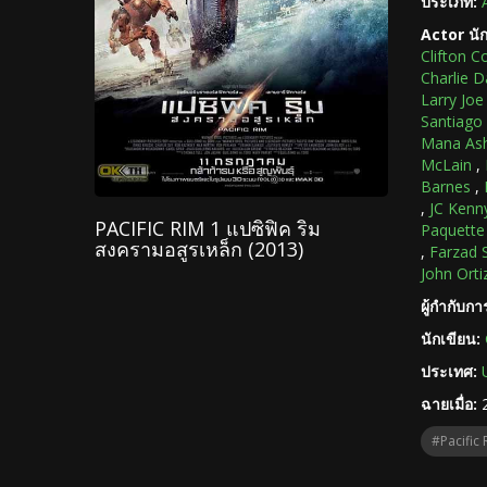
ประเภท:
Actor นั
Clifton Co
Charlie D
Larry Joe
Santiago
Mana As
McLain
,
Barnes
,
,
JC Kenn
PACIFIC RIM 1 แปซิฟิค ริม
Paquette
สงครามอสูรเหล็ก (2013)
,
Farzad 
John Orti
ผู้กำกับก
นักเขียน:
ประเทศ:
ฉายเมื่อ:
#Pacific 