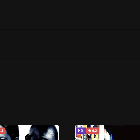
.3
HD
6.2