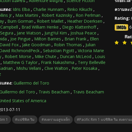
Action แอ็คชัน
,
Adventure ผจญภัย
,
Science Fiction
ระยะเวลา
กแสดง:
Idris Elba
,
Charlie Hunnam
,
Rinko Kikuchi
,
ความละเอ
llins Jr
,
Max Martini
,
Robert Kazinsky
,
Ron Perlman
,
Rating:
ay
,
Burn Gorman
,
Robert Maillet
,
Heather Doerksen
,
 Campbell
,
Brad William Henke
,
Diego Klattenhoff
,
6
 Segura
,
Jane Watson
,
JungYul Kim
,
Joshua Peace
,
Rat
hida
,
Joe Pingue
,
Milton Barnes
,
Brian Frank
,
Ellen
David Fox
,
Jake Goodman
,
Robin Thomas
,
Julian
David RichmondPeck
,
Sebastian Pigott
,
Victoria Marie
y
,
Robert Morse
,
Mike Chute
,
Duncan McLeod
,
Louis
,
Matthew G Taylor
,
Frank Nakashima
,
Terry Belleville
Sadrian
,
Mishu Vellani
,
Clive Walton
,
Peter Kosaka
,
z
ารแสดง:
Guillermo del Toro
Guillermo del Toro
,
Travis Beacham
,
Travis Beacham
United States of America
2013-07-11
Rim 1
#แปซิฟิค ริม
#สงครามอสูรเหล็ก
#Pacific Rim 1 แปซิฟิค ริม สงครามอ