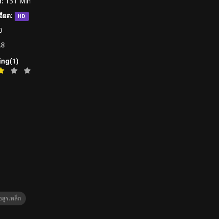
:
131 Min
ียด:
HD
0
.8
ing(1)
สูรเหล็ก