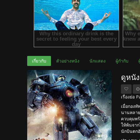
เกี่ยวกับ
ตัวอย่างหนัง
นักแสดง
ผู้กำกับ
ดูหนั
เรื่องย่อ
เมื่อกองท
นานหลายปี 
ควบคุมพร้
ให้พ้นจาก
นักบินตกอ