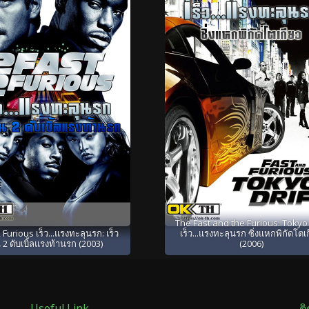
The Fast and the Furious: Tokyo 
 Furious เร็ว...แรงทะลุนรก: เร็ว
เร็ว...แรงทะลุนรก ซิ่งแหกพิกัดโตเ
 2 ดับเบิ้ลแรงท้านรก (2003)
(2006)
Useful Link
ต