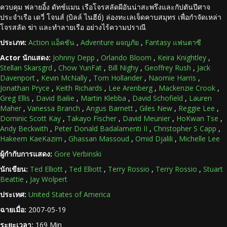
ควบคุม ฟลายอิ้ง ดัทช์แมน เรือโจรสลัดผีอันน่าสะพรึงและกัปตันปีศาจ
ประจำเรือ เดวี่ โจนส์ (บิลล์ ไนฮีย์) ล่องทะเลเจ็ดคาบสมุทร เพื่อกำจัดเหล่า
โจรสลัด ฆ่า และทำลายเรือ อย่างไร้ความปราณี
ประเภท:
Action แอ็คชัน
,
Adventure ผจญภัย
,
Fantasy แฟนตาซี
Actor นักแสดง:
Johnny Depp
,
Orlando Bloom
,
Keira Knightley
,
Stellan Skarsgrd
,
Chow YunFat
,
Bill Nighy
,
Geoffrey Rush
,
Jack
Davenport
,
Kevin McNally
,
Tom Hollander
,
Naomie Harris
,
Jonathan Pryce
,
Keith Richards
,
Lee Arenberg
,
Mackenzie Crook
,
Greg Ellis
,
David Bailie
,
Martin Klebba
,
David Schofield
,
Lauren
Maher
,
Vanessa Branch
,
Angus Barnett
,
Giles New
,
Reggie Lee
,
Dominic Scott Kay
,
Takayo Fischer
,
David Meunier
,
HoKwan Tse
,
Andy Beckwith
,
Peter Donald Badalamenti II
,
Christopher S Capp
,
Hakeem KaeKazim
,
Ghassan Massoud
,
Omid Djalili
,
Michelle Lee
ผู้กำกับการแสดง:
Gore Verbinski
นักเขียน:
Ted Elliott
,
Ted Elliott
,
Terry Rossio
,
Terry Rossio
,
Stuart
Beattie
,
Jay Wolpert
ประเทศ:
United States of America
ฉายเมื่อ:
2007-05-19
ระยะเวลา:
169 Min