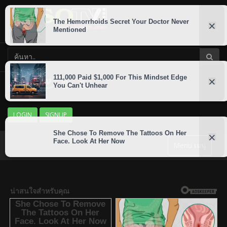
LOGIN
SIGNUP
Menu เมนู