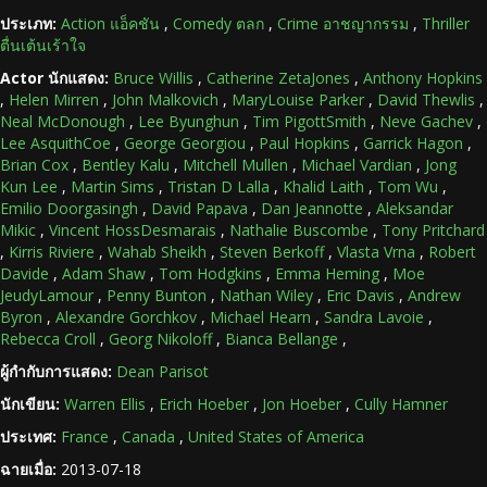
ประเภท:
Action แอ็คชัน
,
Comedy ตลก
,
Crime อาชญากรรม
,
Thriller
ตื่นเต้นเร้าใจ
Actor นักแสดง:
Bruce Willis
,
Catherine ZetaJones
,
Anthony Hopkins
,
Helen Mirren
,
John Malkovich
,
MaryLouise Parker
,
David Thewlis
,
Neal McDonough
,
Lee Byunghun
,
Tim PigottSmith
,
Neve Gachev
,
Lee AsquithCoe
,
George Georgiou
,
Paul Hopkins
,
Garrick Hagon
,
Brian Cox
,
Bentley Kalu
,
Mitchell Mullen
,
Michael Vardian
,
Jong
Kun Lee
,
Martin Sims
,
Tristan D Lalla
,
Khalid Laith
,
Tom Wu
,
Emilio Doorgasingh
,
David Papava
,
Dan Jeannotte
,
Aleksandar
Mikic
,
Vincent HossDesmarais
,
Nathalie Buscombe
,
Tony Pritchard
,
Kirris Riviere
,
Wahab Sheikh
,
Steven Berkoff
,
Vlasta Vrna
,
Robert
Davide
,
Adam Shaw
,
Tom Hodgkins
,
Emma Heming
,
Moe
JeudyLamour
,
Penny Bunton
,
Nathan Wiley
,
Eric Davis
,
Andrew
Byron
,
Alexandre Gorchkov
,
Michael Hearn
,
Sandra Lavoie
,
Rebecca Croll
,
Georg Nikoloff
,
Bianca Bellange
,
ผู้กำกับการแสดง:
Dean Parisot
นักเขียน:
Warren Ellis
,
Erich Hoeber
,
Jon Hoeber
,
Cully Hamner
ประเทศ:
France
,
Canada
,
United States of America
ฉายเมื่อ:
2013-07-18