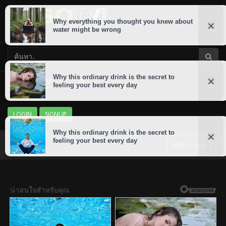
LOGIN
SIGNUP
Menu เมนู