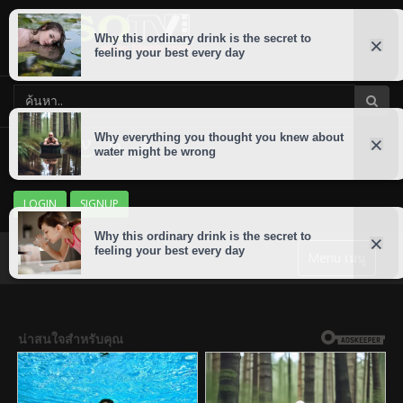
LOGIN
SIGNUP
Menu เมนู