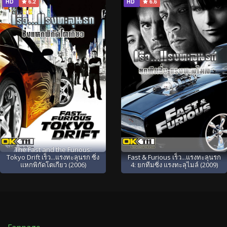
HD
6.2
HD
6.6
The Fast and the Furious:
Tokyo Drift เร็ว...แรงทะลุนรก ซิ่ง
Fast & Furious เร็ว...แรงทะลุนรก
แหกพิกัดโตเกียว (2006)
4: ยกทีมซิ่ง แรงทะลุไมล์ (2009)