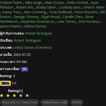
Holland Taylor
,
Mike Judge
,
Matt OLeary
,
Emily Osment
,
Ryan
Pinkston
,
Robert Vito
,
Bobby Edner
,
Courtney Jines
,
Cheech Marin
,
Danny Trejo
,
Alan Cumming
,
Tony Shalhoub
,
Steve Buscemi
,
Bill
Paxton
,
George Clooney
,
Elijah Wood
,
Camille Chen
,
Steve
Wertheimer
,
Alejandro RoseGarcia
,
Lane Turney
,
Bob Fonseca
,
James Paxton
,
Selena Gomez
ผู้กำกับการแสดง:
Robert Rodriguez
นักเขียน:
Robert Rodriguez
ประเทศ:
United States of America
ฉายเมื่อ:
2003-07-25
ระยะเวลา:
84 Min
ความละเอียด:
HD
Rating:
0
5.0
Rating(1)
#Spy Kids 3-D Game Over
#พยัคฆ์ไฮเทค 3 มิติ
#2003