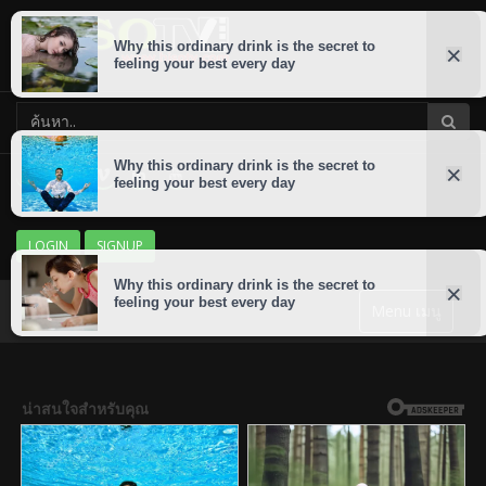
LOGIN
SIGNUP
Menu เมนู